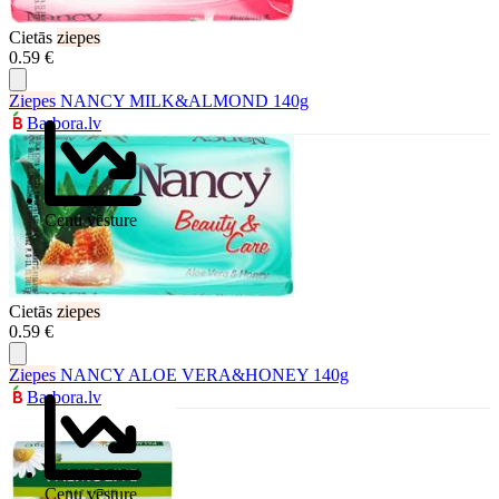
Cietās
ziepes
0.59 €
Ziepes
NANCY MILK&ALMOND 140g
Barbora.lv
Cenu vēsture
Cietās
ziepes
0.59 €
Ziepes
NANCY ALOE VERA&HONEY 140g
Barbora.lv
Cenu vēsture