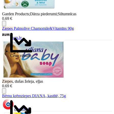
Garden Products;Dārza piederumi;Siltumnīcas
0.69 €
Ziepes
Palmolive Chamomile&Vitamīns 90g
Zum.lv
Cenu vēsture
Ziepes
, dušas želeja, eļļas
0.69 €
Bērnu krēmziepes DIANA, kastītē, 75g
ePromo.lv