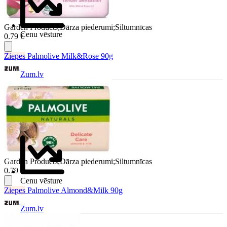
Garden Products;Dārza piederumi;Siltumnīcas
Cenu vēsture
0.79 €
Ziepes
Palmolive Milk&Rose 90g
Zum.lv
Garden Products;Dārza piederumi;Siltumnīcas
0.79 €
Cenu vēsture
Ziepes
Palmolive Almond&Milk 90g
Zum.lv