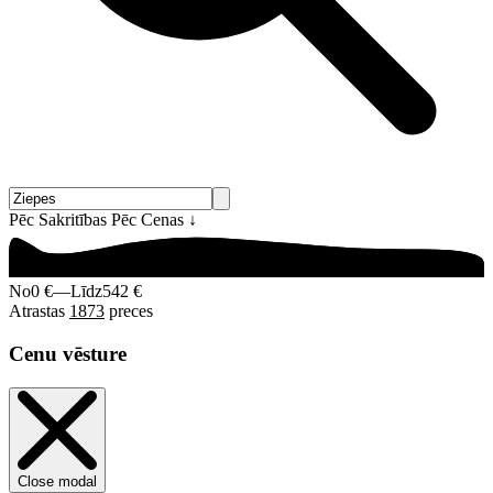
Pēc Sakritības
Pēc Cenas
↓
No
0 €
—
Līdz
542 €
Atrastas
1873
preces
Cenu vēsture
Close modal