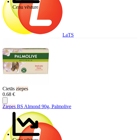
Cenu vēsture
LaTS
Cietās
ziepes
0.68 €
Ziepes
BS Almond 90g, Palmolive
Cenu vēsture