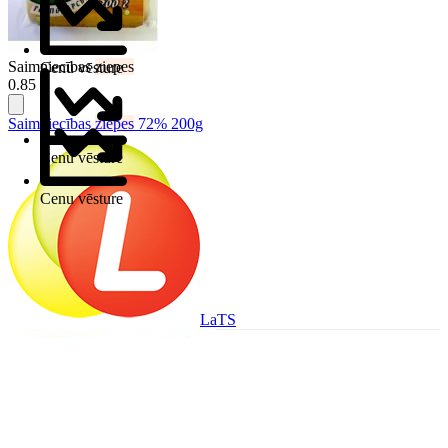
Saimniecības
ziepes
Cenu vēsture
0.85 €
Saimniecības
ziepes
72% 200g
Cenu vēsture
Cenu vēsture
LaTS