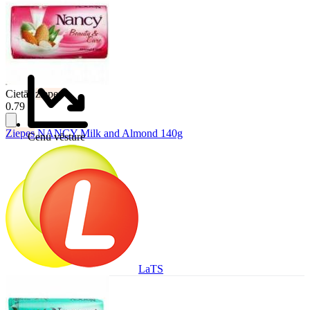
Cietās
ziepes
0.79 €
Ziepes
NANCY Milk and Almond 140g
Cenu vēsture
LaTS