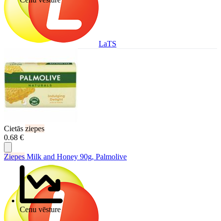
LaTS
Cietās
ziepes
0.68 €
Ziepes
Milk and Honey 90g, Palmolive
Cenu vēsture