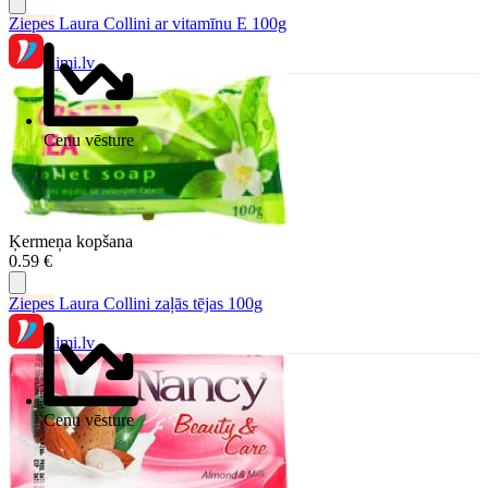
Ziepes
Laura Collini ar vitamīnu E 100g
Rimi.lv
Cenu vēsture
Ķermeņa kopšana
0.59 €
Ziepes
Laura Collini zaļās tējas 100g
Rimi.lv
Cenu vēsture