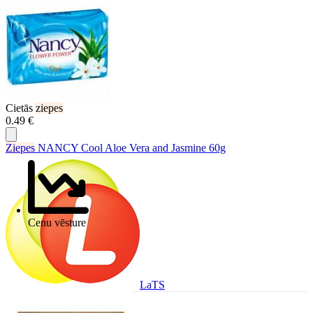
Cietās
ziepes
0.49 €
Ziepes
NANCY Cool Aloe Vera and Jasmine 60g
Cenu vēsture
LaTS