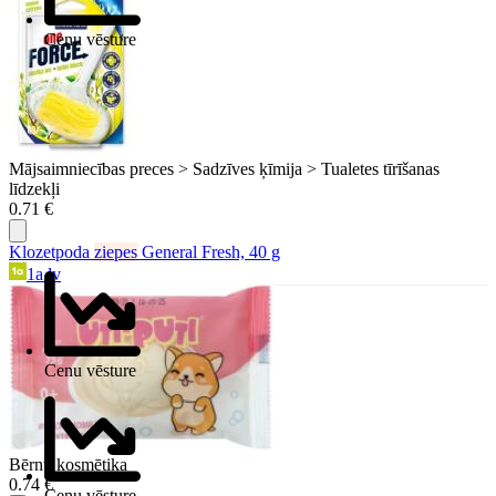
Cenu vēsture
Mājsaimniecības preces > Sadzīves ķīmija > Tualetes tīrīšanas
līdzekļi
0.71 €
Klozetpoda
ziepes
General Fresh, 40 g
1a.lv
Cenu vēsture
Bērnu kosmētika
0.74 €
Cenu vēsture