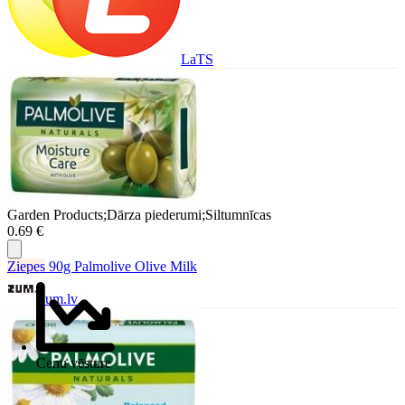
LaTS
Garden Products;Dārza piederumi;Siltumnīcas
0.69 €
Ziepes
90g Palmolive Olive Milk
Zum.lv
Cenu vēsture