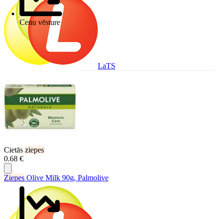
Cenu vēsture
LaTS
Cietās
ziepes
0.68 €
Ziepes
Olive Milk 90g, Palmolive