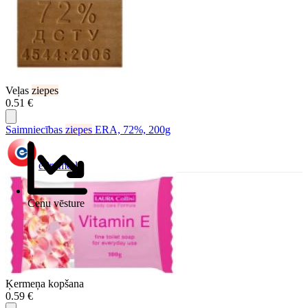
Veļas
ziepes
0.51 €
Saimniecības
ziepes
ERA, 72%, 200g
ePromo.lv
Cenu vēsture
Ķermeņa kopšana
0.59 €