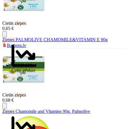
Cietās
ziepes
0.65 €
Ziepes
PALMOLIVE CHAMOMILE&VITAMIN E 90g
Barbora.lv
Cenu vēsture
Cietās
ziepes
0.68 €
Ziepes
Chamomile and Vitamins 90g, Palmolive