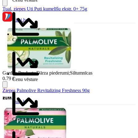
Tual.
ziepes
Uti Puti kumelīšu ekstr. 0+ 75g
Rimi.lv
Cenu vēsture
Garden Products;Dārza piederumi;Siltumnīcas
0.79 €
Cenu vēsture
Ziepes
Palmolive Revitalizing Freshness 90g
Zum.lv
Cenu vēsture