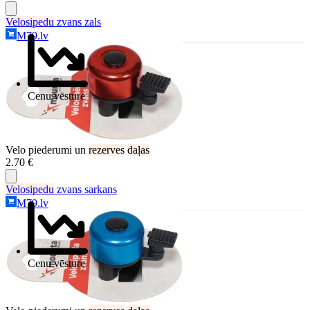
Velosipedu
zvans zals
M79.lv
Cenu vēsture
Velo piederumi un
rezerves
daļas
2.70 €
Velosipedu
zvans sarkans
M79.lv
Cenu vēsture