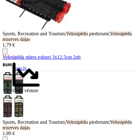
Cenu vēsture
Sports, Recreation and Tourism;
Velosipēdu
piederumi;
Velosipēdu
rezerves
daļas
1.79 €
Velosipēda
stūres rokturi 3x12.5cm 2gb
Zum.lv
Cenu vēsture
Sports, Recreation and Tourism;
Velosipēdu
piederumi;
Velosipēdu
rezerves
daļas
1.89 €