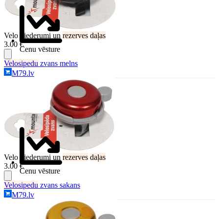
Velo piederumi un
rezerves
daļas
3.00 €
Cenu vēsture
Velosipedu
zvans melns
M79.lv
Velo piederumi un
rezerves
daļas
3.00 €
Cenu vēsture
Velosipedu
zvans sakans
M79.lv