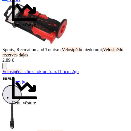
Cenu vēsture
Sports, Recreation and Tourism;
Velosipēdu
piederumi;
Velosipēdu
rezerves
daļas
2.89 €
Velosipēda
stūres rokturi 5.5x11.5cm 2gb
Zum.lv
Cenu vēsture