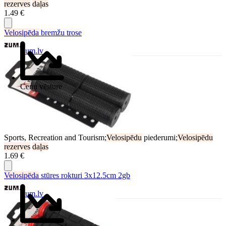
rezerves
daļas
1.49 €
Velosipēda
bremžu trose
Zum.lv
Cenu vēsture
Sports, Recreation and Tourism;
Velosipēdu
piederumi;
Velosipēdu
rezerves
daļas
1.69 €
Velosipēda
stūres rokturi 3x12.5cm 2gb
Zum.lv