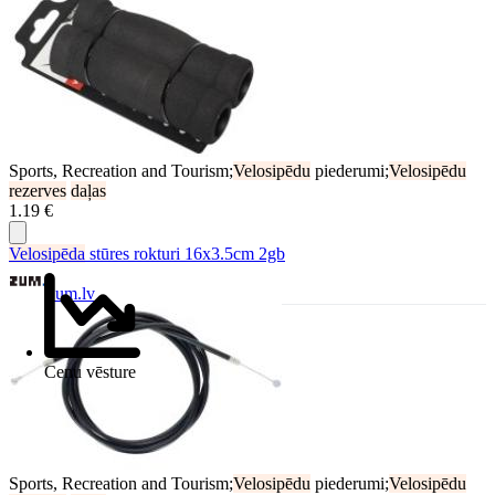
Sports, Recreation and Tourism;
Velosipēdu
piederumi;
Velosipēdu
rezerves
daļas
1.19 €
Velosipēda
stūres rokturi 16x3.5cm 2gb
Zum.lv
Cenu vēsture
Sports, Recreation and Tourism;
Velosipēdu
piederumi;
Velosipēdu