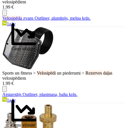
velosipēdiem
1.99 €
Velosipēda
zvans Outliner, alumīnijs, melna krās.
1a.lv
Cenu vēsture
Sports un fitness >
Velosipēdi
un piederumi >
Rezerves
daļas
velosipēdiem
1.99 €
Atstarotājs Outliner, plastmasa, balta krās.
1a.lv
Cenu vēsture