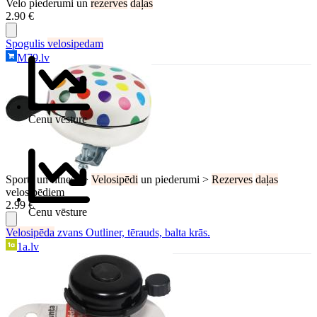
Velo piederumi un
rezerves
daļas
2.90 €
Spogulis
velosipedam
M79.lv
Cenu vēsture
Sports un fitness >
Velosipēdi
un piederumi >
Rezerves
daļas
velosipēdiem
2.99 €
Cenu vēsture
Velosipēda
zvans Outliner, tērauds, balta krās.
1a.lv