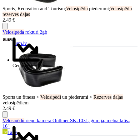
Sports, Recreation and Tourism;
Velosipēdu
piederumi;
Velosipēdu
rezerves
daļas
2.49 €
Velosipēda
rokturi 2gb
Zum.lv
Cenu vēsture
Sports un fitness >
Velosipēdi
un piederumi >
Rezerves
daļas
velosipēdiem
2.49 €
Velosipēdu
riepu kamera Outliner SK-1031, gumija, melna krās.,
16"
1a.lv