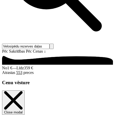
Pēc Sakritības
Pēc Cenas
↓
No
1 €
—
Līdz
359 €
Atrastas
553
preces
Cenu vēsture
Close modal