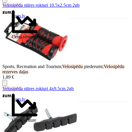
Velosipēda
stūres rokturi 10.5x2.5cm 2gb
Zum.lv
Cenu vēsture
Sports, Recreation and Tourism;
Velosipēdu
piederumi;
Velosipēdu
rezerves
daļas
1.89 €
Velosipēda
stūres rokturi 4x9.5cm 2gb
Zum.lv
Cenu vēsture