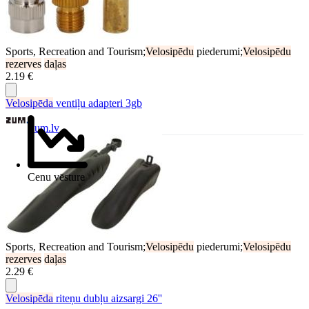
Sports, Recreation and Tourism;
Velosipēdu
piederumi;
Velosipēdu
rezerves
daļas
2.19 €
Velosipēda
ventiļu adapteri 3gb
Zum.lv
Cenu vēsture
Sports, Recreation and Tourism;
Velosipēdu
piederumi;
Velosipēdu
rezerves
daļas
2.29 €
Velosipēda
riteņu dubļu aizsargi 26''