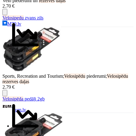
Velo piederumi un
rezerves
daļas
2.70 €
Velosipedu
zvans zils
M79.lv
Cenu vēsture
Sports, Recreation and Tourism;
Velosipēdu
piederumi;
Velosipēdu
rezerves
daļas
2.79 €
Velosipēda
pedāļi 2gb
Zum.lv
Cenu vēsture