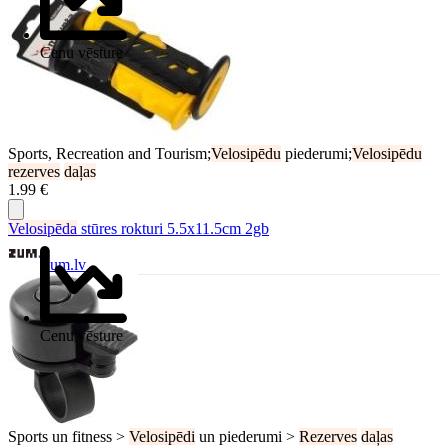
Cenu vēsture
Sports, Recreation and Tourism;
Velosipēdu
piederumi;
Velosipēdu
rezerves
daļas
1.99 €
Velosipēda
stūres rokturi 5.5x11.5cm 2gb
Zum.lv
Cenu vēsture
Sports un fitness >
Velosipēdi
un piederumi >
Rezerves
daļas