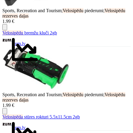
Sports, Recreation and Tourism;
Velosipēdu
piederumi;
Velosipēdu
rezerves
daļas
1.99 €
Velosipēdu
bremžu kluči 2gb
Zum.lv
Cenu vēsture
Sports, Recreation and Tourism;
Velosipēdu
piederumi;
Velosipēdu
rezerves
daļas
1.99 €
Velosipēda
stūres rokturi 5.5x11.5cm 2gb
Zum.lv