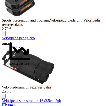
Sports, Recreation and Tourism;
Velosipēdu
piederumi;
Velosipēdu
rezerves
daļas
2.79 €
Velosipēda
pedāļi 2gb
Zum.lv
Cenu vēsture
Velo piederumi un
rezerves
daļas
2.80 €
Velosipeda
stures rokturi 16x3.5cm 2gb
M79.lv