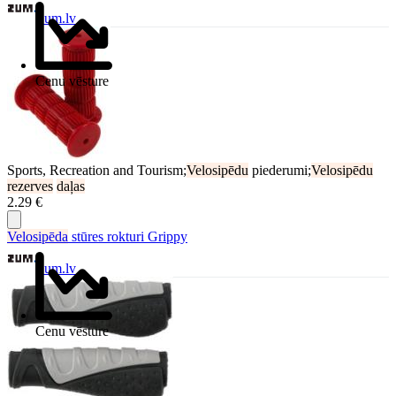
Zum.lv
Cenu vēsture
Sports, Recreation and Tourism;
Velosipēdu
piederumi;
Velosipēdu
rezerves
daļas
2.29 €
Velosipēda
stūres rokturi Grippy
Zum.lv
Cenu vēsture