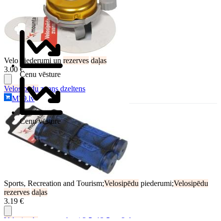
Velo piederumi un
rezerves
daļas
3.00 €
Cenu vēsture
Velosipedu
zvans dzeltens
M79.lv
Cenu vēsture
Sports, Recreation and Tourism;
Velosipēdu
piederumi;
Velosipēdu
rezerves
daļas
3.19 €
Velosipēda
stūres rokturi 3.5x12.5cm 2gb