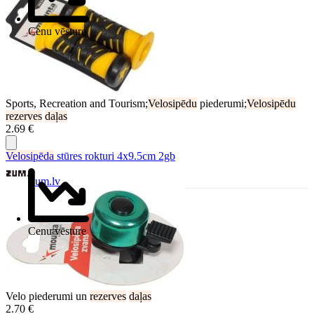
Cenu vēsture
Sports, Recreation and Tourism;
Velosipēdu
piederumi;
Velosipēdu
rezerves
daļas
2.69 €
Velosipēda
stūres rokturi 4x9.5cm 2gb
Zum.lv
Cenu vēsture
Velo piederumi un
rezerves
daļas
2.70 €