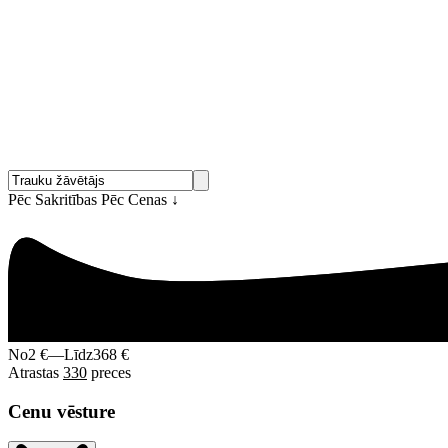
Pēc Sakritības
Pēc Cenas
↓
No
2 €
—
Līdz
368 €
Atrastas
330
preces
Cenu vēsture