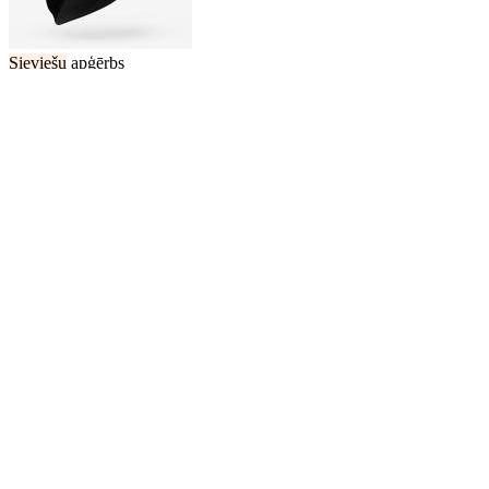
Sieviešu
apģērbs
12.00 €
Merīnvilnas trekinga
cepure
“MT500”, melna
Decathlon.lv
Sieviešu
apģērbs
12.00 €
Merīnvilnas trekinga
cepure
“MT500”, zila
Decathlon.lv