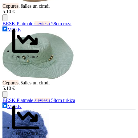
Cepures
, šalles un cimdi
5.10 €
BESK Platmale
sieviesu
58cm roza
M79.lv
Cenu vēsture
Cepures
, šalles un cimdi
5.10 €
BESK Platmale
sieviesu
58cm tirkiza
M79.lv
Cenu vēsture