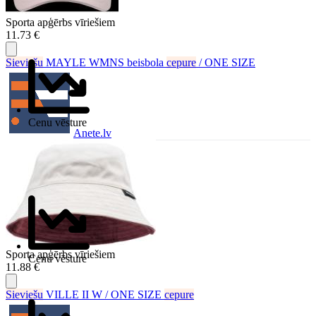
Sporta apģērbs vīriešiem
11.73 €
Sieviešu
MAYLE WMNS beisbola
cepure
/ ONE SIZE
Cenu vēsture
Anete.lv
Sporta apģērbs vīriešiem
Cenu vēsture
11.88 €
Sieviešu
VILLE II W / ONE SIZE
cepure