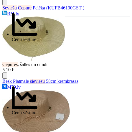
Seviešu
Cepure
Pelēka (KUFB46190GST )
BM.lv
Cenu vēsture
Cepures
, šalles un cimdi
5.10 €
Besk Platmale
sieviesu
58cm kremkrasas
M79.lv
Cenu vēsture