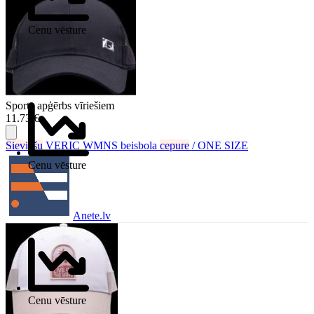
Cenu vēsture
Sporta apģērbs vīriešiem
11.73 €
Sieviešu
VERIC WMNS beisbola
cepure
/ ONE SIZE
Cenu vēsture
Anete.lv
Cenu vēsture