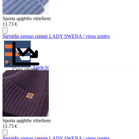
Sporta apģērbs vīriešiem
11.73 €
Sieviešu
ziemas
cepure
LADY SWENA / viens izmērs
Anete.lv
Cenu vēsture
Sporta apģērbs vīriešiem
11.73 €
Sieviešu
ziemas
cepure
LADY SWENA / viens izmērs