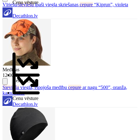
Cenu vēsture
Vīriešu/
sieviešu
īpaši viegla skriešanas
cepure
“Kiprun”, violeta
Decathlon.lv
Medības
12.00 €
Cenu vēsture
Sieviešu
viegla, elpojoša medību
cepure
ar nagu “500”, oranža,
kamuflāžas
Cenu vēsture
Decathlon.lv