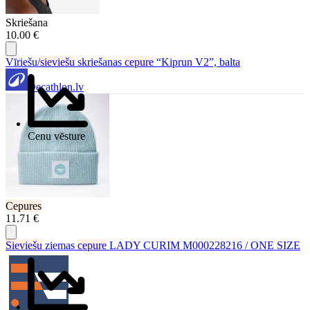
Skriešana
10.00 €
Vīriešu/
sieviešu
skriešanas
cepure
“Kiprun V2”, balta
Decathlon.lv
Cenu vēsture
Cepures
11.71 €
Sieviešu
ziemas
cepure
LADY CURIM M000228216 / ONE SIZE