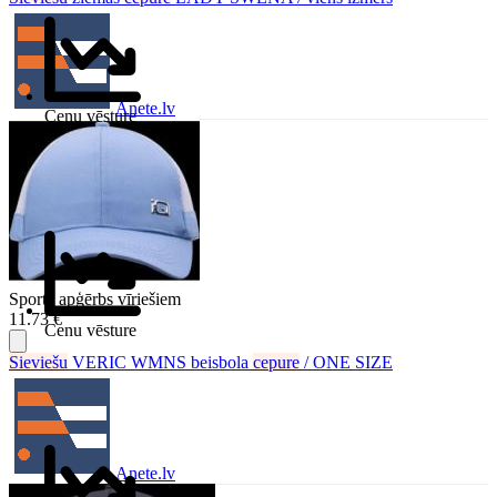
Anete.lv
Cenu vēsture
Sporta apģērbs vīriešiem
11.73 €
Cenu vēsture
Sieviešu
VERIC WMNS beisbola
cepure
/ ONE SIZE
Anete.lv