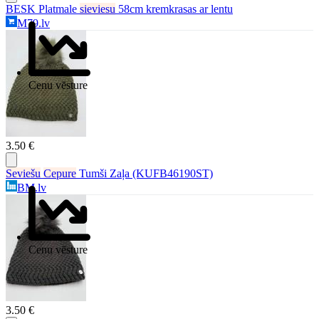
BESK Platmale
sieviesu
58cm kremkrasas ar lentu
M79.lv
Cenu vēsture
3.50 €
Seviešu
Cepure
Tumši Zaļa (KUFB46190ST)
BM.lv
Cenu vēsture
3.50 €