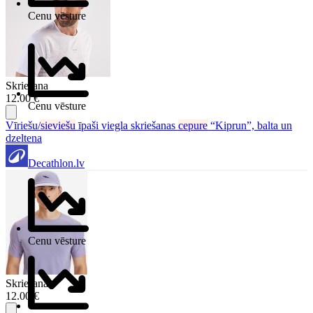
Cenu vēsture
Skriešana
12.00 €
Cenu vēsture
Vīriešu/
sieviešu
īpaši viegla skriešanas
cepure
“Kiprun”, balta un
dzeltena
Decathlon.lv
Cenu vēsture
Skriešana
12.00 €