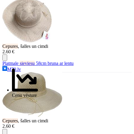
Cepures
, šalles un cimdi
2.60 €
Platmale
sieviesu
58cm bruna ar lentu
M79.lv
Cenu vēsture
Cepures
, šalles un cimdi
2.60 €