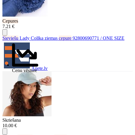
Cepures
7.21 €
Sieviešu
Lady Collka ziemas
cepure
92800690771 / ONE SIZE
Anete.lv
Cenu vēsture
Skriešana
10.00 €