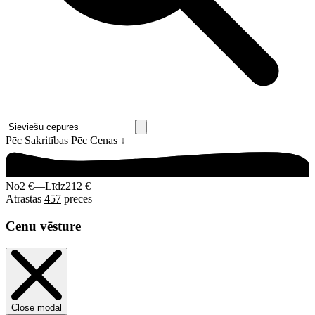
Pēc Sakritības
Pēc Cenas
↓
No
2 €
—
Līdz
212 €
Atrastas
457
preces
Cenu vēsture
Close modal