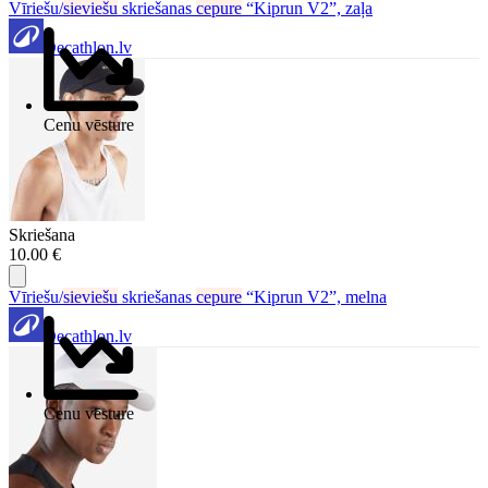
Vīriešu/
sieviešu
skriešanas
cepure
“Kiprun V2”, zaļa
Decathlon.lv
Cenu vēsture
Skriešana
10.00 €
Vīriešu/
sieviešu
skriešanas
cepure
“Kiprun V2”, melna
Decathlon.lv
Cenu vēsture