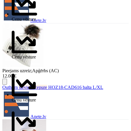
Cenu vēsture
Anete.lv
Cenu vēsture
Pieejams uzreiz;Apģērbs (AC)
12.00 €
Outhorn
sieviešu
cepure
HOZ18-CAD616 balta L/XL
Cenu vēsture
Anete.lv