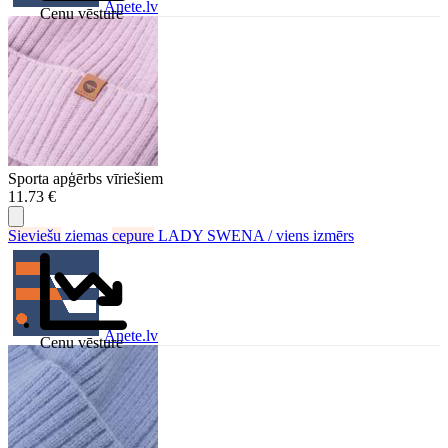
Anete.lv
Cenu vēsture
Sporta apģērbs vīriešiem
11.73 €
Sieviešu
ziemas
cepure
LADY SWENA / viens izmērs
Anete.lv
Cenu vēsture