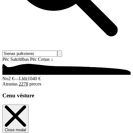
Pēc Sakritības
Pēc Cenas
↓
No
2 €
—
Līdz
1040 €
Atrastas
2278
preces
Cenu vēsture
Close modal