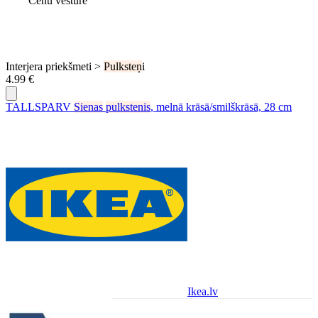
Cenu vēsture
Interjera priekšmeti >
Pulksteņ
i
4.99 €
TALLSPARV
Sienas
pulkstenis
, melnā krāsā/smilškrāsā, 28 cm
Ikea.lv