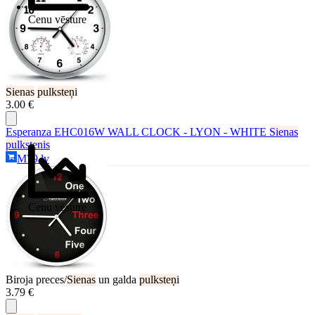
Cenu vēsture
Sienas
pulksteņ
i
3.00 €
Esperanza EHC016W WALL CLOCK - LYON - WHITE
Sienas
pulkstenis
M79.lv
Cenu vēsture
Biroja preces/
Sienas
un galda
pulksteņ
i
3.79 €