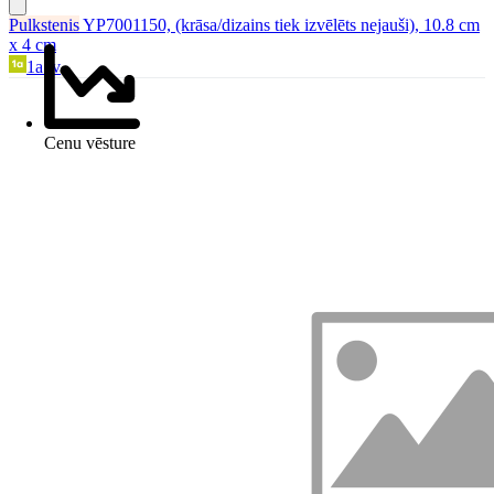
Pulkstenis
YP7001150, (krāsa/dizains tiek izvēlēts nejauši), 10.8 cm
x 4 cm
1a.lv
Cenu vēsture