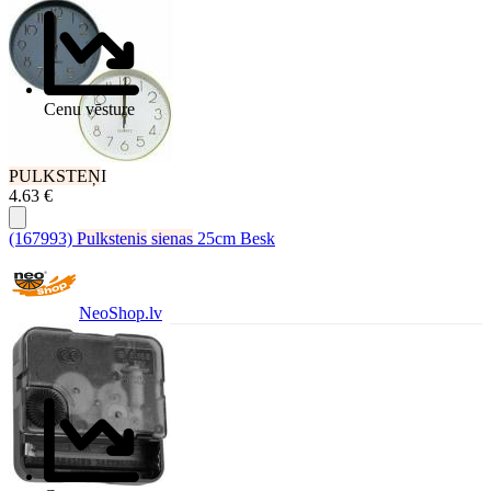
Cenu vēsture
PULKSTEŅ
I
4.63 €
(167993)
Pulkstenis
sienas
25cm Besk
NeoShop.lv