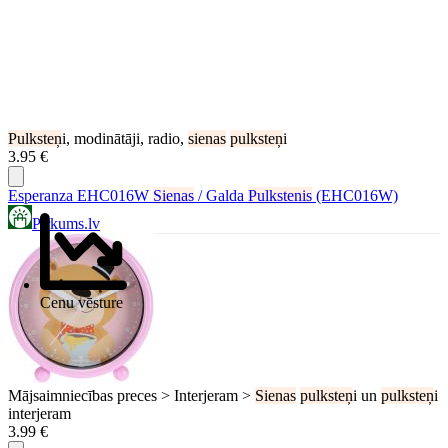
Pulksteņ
i, modinātāji, radio,
sienas
pulksteņ
i
3.95 €
Esperanza EHC016W
Sienas
/ Galda
Pulkstenis
(EHC016W)
Pirkums.lv
Cenu vēsture
Mājsaimniecības preces > Interjeram >
Sienas
pulksteņ
i un
pulksteņ
i
interjeram
3.99 €