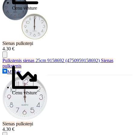
Cenu vēsture
Sienas
pulksteņ
i
4.30 €
Pulkstenis
sienas
25cm 9158692 (4750959158692)
Sienas
pulkstenis
M79.lv
Cenu vēsture
Sienas
pulksteņ
i
4.30 €