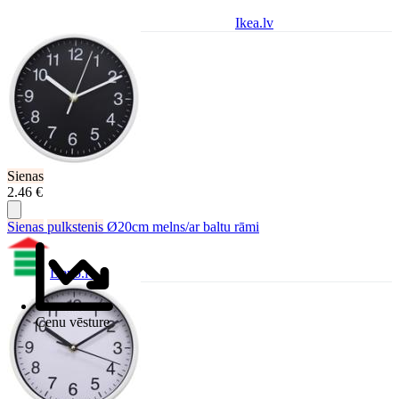
Ikea.lv
Sienas
2.46 €
Sienas
pulkstenis
Ø20cm melns/ar baltu rāmi
Depo.lv
Cenu vēsture