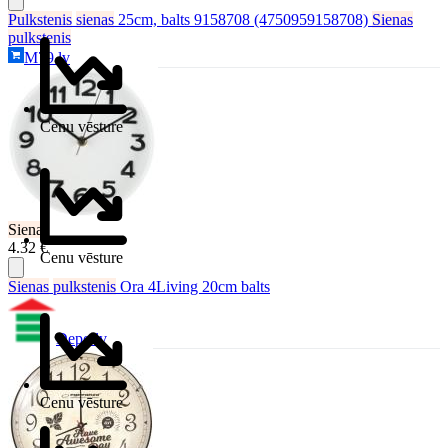
Pulkstenis
sienas
25cm, balts 9158708 (4750959158708)
Sienas
pulkstenis
M79.lv
Cenu vēsture
Sienas
4.32 €
Cenu vēsture
Sienas
pulkstenis
Ora 4Living 20cm balts
Depo.lv
Cenu vēsture