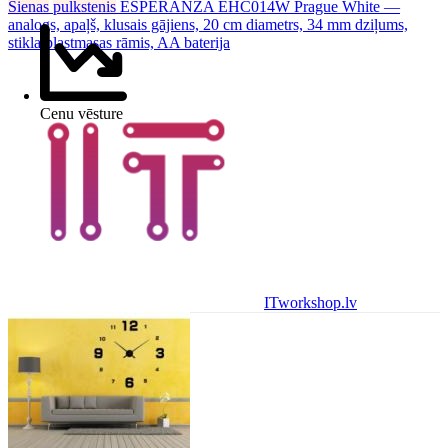
Sienas
pulkstenis
ESPERANZA EHC014W Prague White —
analogs, apaļš, klusais gājiens, 20 cm diametrs, 34 mm dziļums,
stikla/plastmasas rāmis, AA baterija
Cenu vēsture
ITworkshop.lv