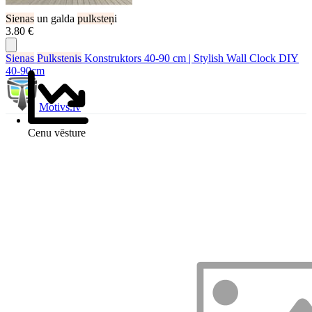
Sienas
un galda
pulksteņ
i
3.80 €
Sienas
Pulkstenis
Konstruktors 40-90 cm | Stylish Wall Clock DIY
40-90cm
Motivs.lv
Cenu vēsture