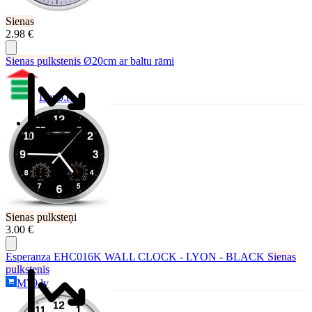
Sienas
2.98 €
Sienas
pulkstenis
Ø20cm ar baltu rāmi
Depo.lv
Cenu vēsture
Sienas
pulksteņ
i
3.00 €
Esperanza EHC016K WALL CLOCK - LYON - BLACK
Sienas
pulkstenis
M79.lv