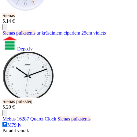
Sienas
5.14 €
Sienas
pulkstenis
ar krāsainiem cipariem 25cm violets
Depo.lv
Sienas
pulksteņ
i
5.20 €
Mebus 16287 Quartz Clock
Sienas
pulkstenis
M79.lv
Parādīt vairāk