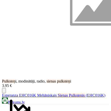
Pulksteņ
i, modinātāji, radio,
sienas
pulksteņ
i
3.95 €
Esperanza EHC016K Mehāniskais
Sienas
Pulkstenis
(EHC016K)
Pirkums.lv