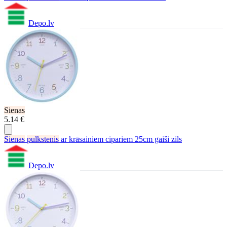
Depo.lv
Sienas
5.14 €
Sienas
pulkstenis
ar krāsainiem cipariem 25cm gaiši zils
Depo.lv