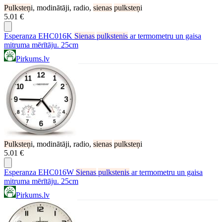
Pulksteņ
i, modinātāji, radio,
sienas
pulksteņ
i
5.01 €
Esperanza EHC016K
Sienas
pulkstenis
ar termometru un gaisa
mitruma mērītāju. 25cm
Pirkums.lv
Pulksteņ
i, modinātāji, radio,
sienas
pulksteņ
i
5.01 €
Esperanza EHC016W
Sienas
pulkstenis
ar termometru un gaisa
mitruma mērītāju. 25cm
Pirkums.lv