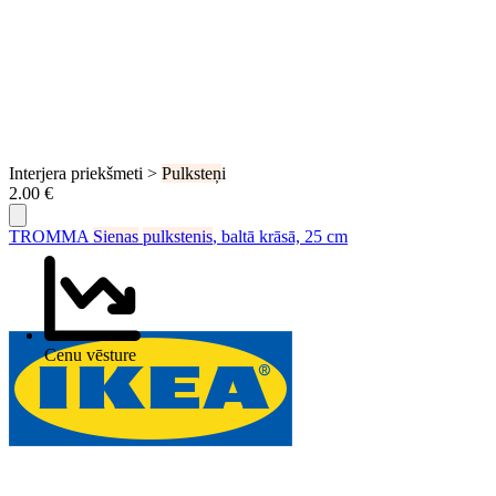
Interjera priekšmeti >
Pulksteņ
i
2.00 €
TROMMA
Sienas
pulkstenis
, baltā krāsā, 25 cm
Cenu vēsture