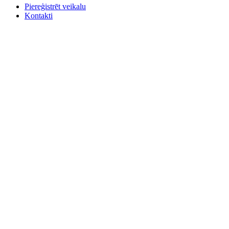
Piereģistrēt veikalu
Kontakti