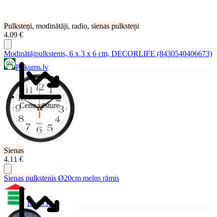
Pulksteņ
i, modinātāji, radio,
sienas
pulksteņ
i
4.09 €
Modinātājpulkstenis, 6 x 3 x 6 cm, DECORLIFE (8430540406673)
Pirkums.lv
Cenu vēsture
Sienas
4.11 €
Sienas
pulkstenis
Ø20cm melns rāmis
Depo.lv