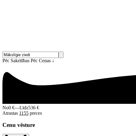
Pēc Sakritības
Pēc Cenas
↓
No
0 €
—
Līdz
536 €
Atrastas
1155
preces
Cenu vēsture