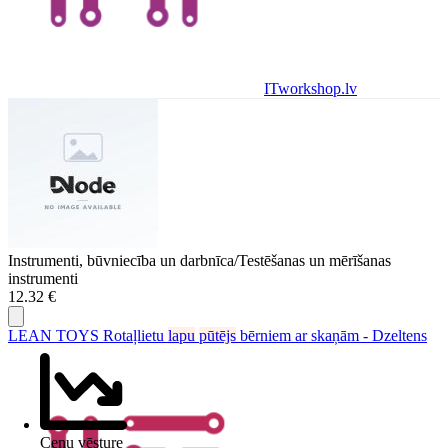
ITworkshop.lv
Instrumenti, būvniecība un darbnīca/Testēšanas un mērīšanas
instrumenti
12.32 €
LEAN TOYS Rotaļlietu
lapu
pūtējs
bērniem ar skaņām - Dzeltens
Cenu vēsture