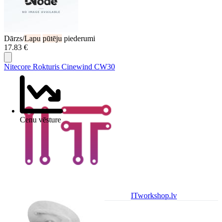
Dārzs/
Lapu
pūtēju
piederumi
17.83 €
Nitecore Rokturis Cinewind CW30
Cenu vēsture
ITworkshop.lv