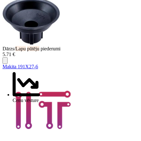
Dārzs/
Lapu
pūtēju
piederumi
5.71 €
Makita 191X27-6
Cenu vēsture