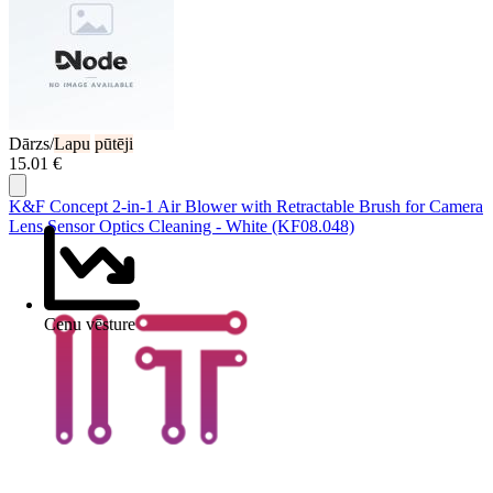
Dārzs/
Lapu
pūtēji
15.01 €
K&F Concept 2-in-1 Air Blower with Retractable Brush for Camera
Lens Sensor Optics Cleaning - White (KF08.048)
Cenu vēsture