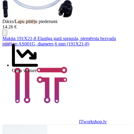
Dārzs/
Lapu
pūtēju
piederumi
14.26 €
Makita 191X21-8 Elastīga garā sprausla, piemērota bezvadu
pūtēja
m AS001G, diametrs 6 mm (191X21-8)
Cenu vēsture
ITworkshop.lv