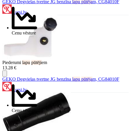
GEKO Degvielas tvertne JG benzīna
lapu
pūtēja
m, CG84010F
Kursi.lv
Cenu vēsture
Piederumi
lapu
pūtēji
em
13.28 €
GEKO Degvielas tvertne JG benzīna
lapu
pūtēja
m, CG84010F
Kursi.lv
Cenu vēsture