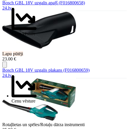
Bosch GBL 18V uzgalis apaļš (F016800658)
24.lv
Cenu vēsture
Lapu
pūtēji
23.00 €
Bosch GBL 18V uzgalis plakans (F016800659)
24.lv
Cenu vēsture
Rotaļlietas un spēles/Rotaļu dārza instrumenti