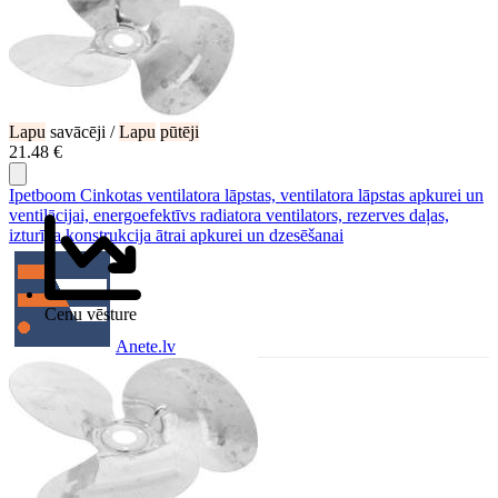
Lapu
savācēji /
Lapu
pūtēji
21.48 €
Ipetboom Cinkotas ventilatora lāpstas, ventilatora lāpstas apkurei un
ventilācijai, energoefektīvs radiatora ventilators, rezerves daļas,
izturīga konstrukcija ātrai apkurei un dzesēšanai
Cenu vēsture
Anete.lv