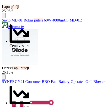
Lapu
pūtēji
25.95 €
Savio MD‑01 Rokas
pūtējs
60W 4000mAh (MD‑01)
Pirkums.lv
Cenu vēsture
Dārzs/
Lapu
pūtēji
26.13 €
SYNERGY21 Consumer BBQ Fan, Battery-Operated Grill Blower