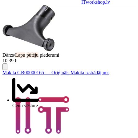
ITworkshop.lv
Dārzs/
Lapu
pūtēju
piederumi
10.39 €
Makita GB00000165 — Oriģināls Makita izstrādājums
Cenu vēsture