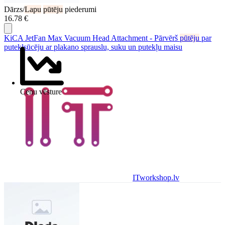
Dārzs/
Lapu
pūtēju
piederumi
16.78 €
KiCA JetFan Max Vacuum Head Attachment - Pārvērš
pūtēju
par
putekļsūcēju ar plakano sprauslu, suku un putekļu maisu
Cenu vēsture
ITworkshop.lv