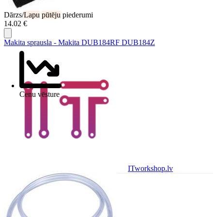
Dārzs/
Lapu
pūtēju
piederumi
14.02 €
Makita sprausla - Makita DUB184RF DUB184Z
Cenu vēsture
ITworkshop.lv