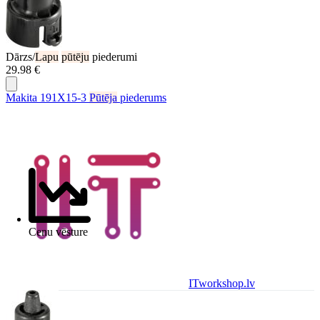
Dārzs/
Lapu
pūtēju
piederumi
29.98 €
Makita 191X15-3
Pūtēja
piederums
Cenu vēsture
ITworkshop.lv