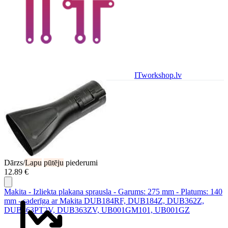
ITworkshop.lv
Dārzs/
Lapu
pūtēju
piederumi
12.89 €
Makita - Izliekta plakana sprausla - Garums: 275 mm - Platums: 140
mm - saderīga ar Makita DUB184RF, DUB184Z, DUB362Z,
DUB363PT2V, DUB363ZV, UB001GM101, UB001GZ