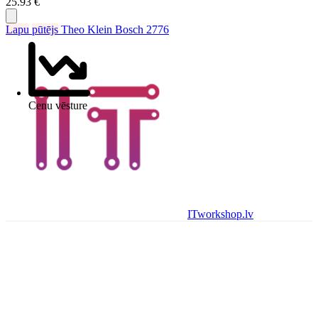
25.93 €
Lapu
pūtējs
Theo Klein Bosch 2776
Cenu vēsture
ITworkshop.lv