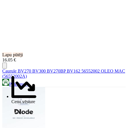
Lapu
pūtēji
16.05 €
Caurule BV270 BV300 BV270BP BV162 56552002 OLEO MAC
(56552002A)
Pirkums.lv
Cenu vēsture