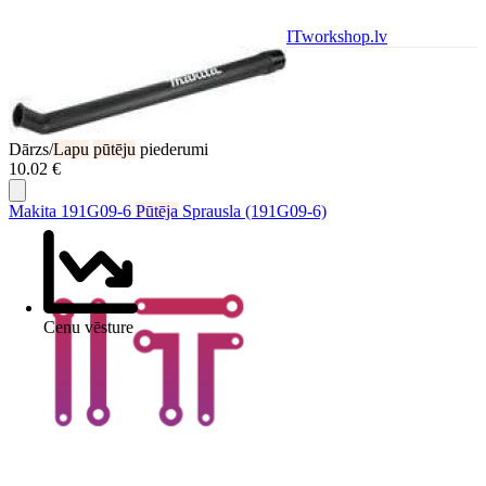
ITworkshop.lv
Dārzs/
Lapu
pūtēju
piederumi
10.02 €
Makita 191G09-6
Pūtēja
Sprausla (191G09-6)
Cenu vēsture