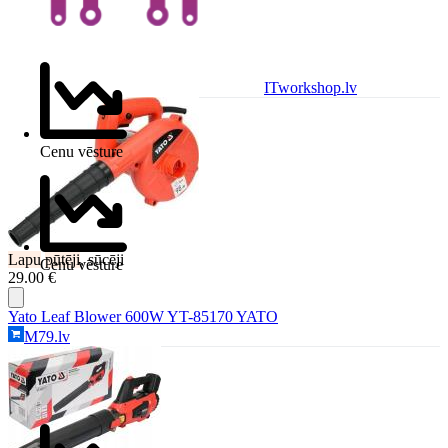
ITworkshop.lv
Cenu vēsture
Lapu
pūtēji
, sūcēji
Cenu vēsture
29.00 €
Yato Leaf Blower 600W YT-85170 YATO
M79.lv