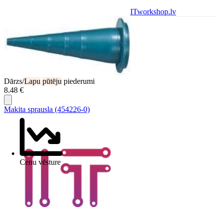
ITworkshop.lv
Dārzs/
Lapu
pūtēju
piederumi
8.48 €
Makita sprausla (454226-0)
Cenu vēsture