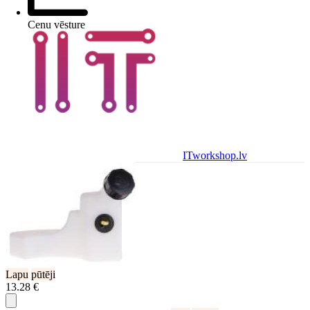
Cenu vēsture
ITworkshop.lv
Lapu
pūtēji
13.28 €