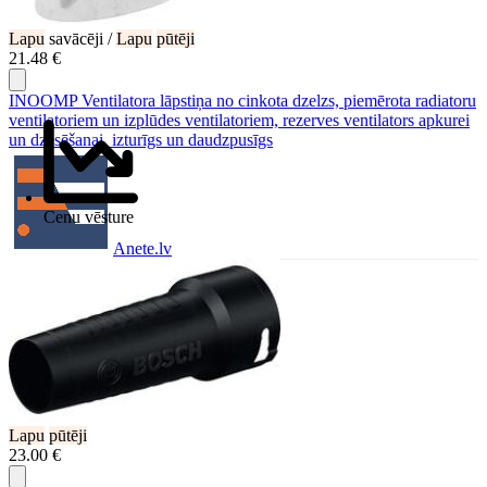
Lapu
savācēji /
Lapu
pūtēji
21.48 €
INOOMP Ventilatora lāpstiņa no cinkota dzelzs, piemērota radiatoru
ventilatoriem un izplūdes ventilatoriem, rezerves ventilators apkurei
un dzesēšanai, izturīgs un daudzpusīgs
Cenu vēsture
Anete.lv
Lapu
pūtēji
23.00 €