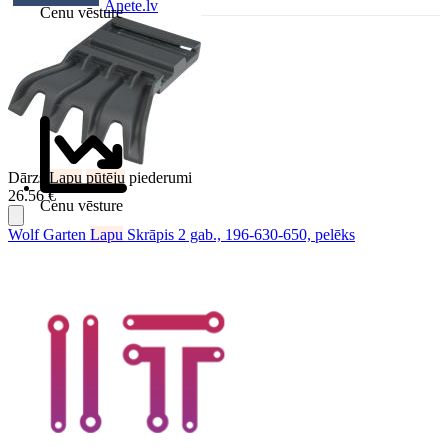
Anete.lv
Cenu vēsture
Dārzs/
Lapu
pūtēju
piederumi
26.56 €
Cenu vēsture
Wolf Garten
Lapu
Skrāpis 2 gab., 196-630-650, pelēks