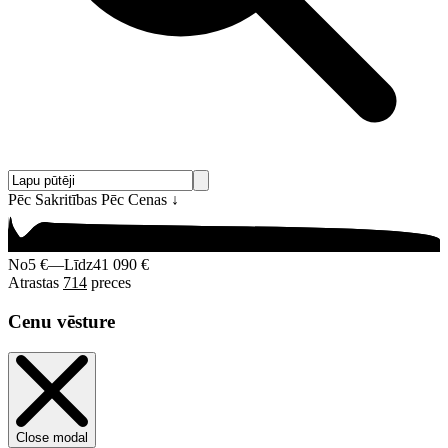
Pēc Sakritības
Pēc Cenas
↓
No
5 €
—
Līdz
41 090 €
Atrastas
714
preces
Cenu vēsture
Close modal