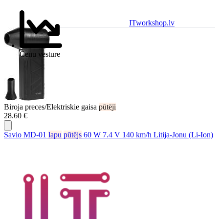
ITworkshop.lv
Cenu vēsture
Biroja preces/Elektriskie gaisa
pūtēji
28.60 €
Savio MD-01
lapu
pūtējs
60 W 7.4 V 140 km/h Litija-Jonu (Li-Ion)