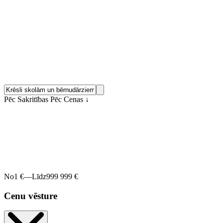
Pēc Sakritības
Pēc Cenas
↓
No
1 €
—
Līdz
999 999 €
Cenu vēsture