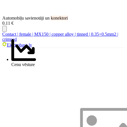
Automobiļu savienotāji un
konektori
0.11 €
Contact | female | MX150 | copper alloy | tinned | 0.35÷0.5mm2 |
crimped
Electrobase.lv
Cenu vēsture