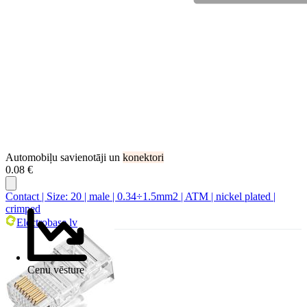
Automobiļu savienotāji un
konektori
0.08 €
Contact | Size: 20 | male | 0.34÷1.5mm2 | ATM | nickel plated |
crimped
Electrobase.lv
Cenu vēsture