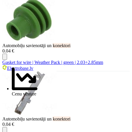
Automobiļu savienotāji un
konektori
0.04 €
Gasket for wire | Weather Pack | green | 2.03÷2.85mm
Electrobase.lv
Cenu vēsture
Automobiļu savienotāji un
konektori
0.04 €