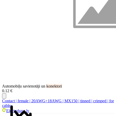
Automobiļu savienotāji un
konektori
0.12 €
Contact | female | 20AWG÷18AWG | MX150 | tinned | crimped | for
cable
Electrobase.lv