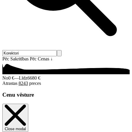
Pēc Sakritības
Pēc Cenas
↓
No
0 €
—
Līdz
6680 €
Atrastas
8243
preces
Cenu vēsture
Close modal