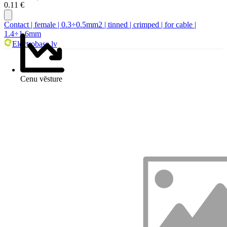
0.11 €
Contact | female | 0.3÷0.5mm2 | tinned | crimped | for cable |
1.4÷1.6mm
Electrobase.lv
Cenu vēsture