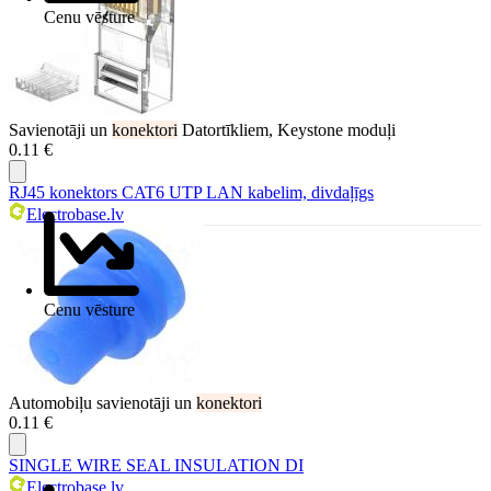
Cenu vēsture
Savienotāji un
konektori
Datortīkliem, Keystone moduļi
0.11 €
RJ45 konektors CAT6 UTP LAN kabelim, divdaļīgs
Electrobase.lv
Cenu vēsture
Automobiļu savienotāji un
konektori
0.11 €
SINGLE WIRE SEAL INSULATION DI
Electrobase.lv