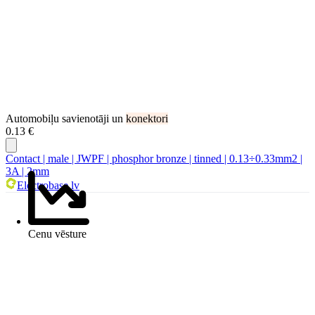
Automobiļu savienotāji un
konektori
0.13 €
Contact | male | JWPF | phosphor bronze | tinned | 0.13÷0.33mm2 |
3A | 2mm
Electrobase.lv
Cenu vēsture