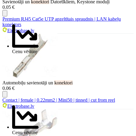
Savienotāji un
konektori
Datortīkliem, Keystone moduļi
0.05 €
Premium RJ45 Cat5e UTP apzeltītais spraudnis | LAN kabeļu
konektors
Electrobase.lv
Cenu vēsture
Automobiļu savienotāji un
konektori
0.06 €
Contact | female | 0.22mm2 | Mini50 | tinned | cut from reel
Electrobase.lv
Cenu vēsture