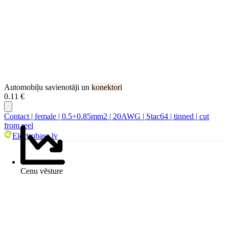
Automobiļu savienotāji un
konektori
0.11 €
Contact | female | 0.5÷0.85mm2 | 20AWG | Stac64 | tinned | cut
from reel
Electrobase.lv
Cenu vēsture