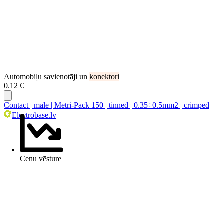
Automobiļu savienotāji un
konektori
0.12 €
Contact | male | Metri-Pack 150 | tinned | 0.35÷0.5mm2 | crimped
Electrobase.lv
Cenu vēsture