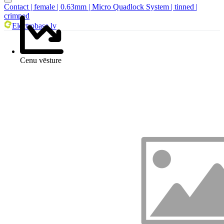
Contact | female | 0.63mm | Micro Quadlock System | tinned |
crimped
Electrobase.lv
Cenu vēsture