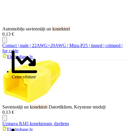
Automobiļu savienotāji un
konektori
0.13 €
Contact | male | 22AWG÷20AWG | Mizu-P25 | tinned | crimped |
for cable
Electrobase.lv
Cenu vēsture
Savienotāji un
konektori
Datortīkliem, Keystone moduļi
0.13 €
Uzmava RJ45 konektoram, dzeltens
Electrobase.lv