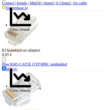
Contact | female | Mini50 | tinned | 0.13mm2 | for cable
Electrobase.lv
Cenu vēsture
RJ
konektori
un adapteri
0.05 €
Plug RJ45 CAT5E UTP 8P8C unshielded
M79.lv
Cenu vēsture