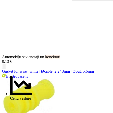
Automobiļu savienotāji un
konektori
0.13 €
Gasket for wire | white | Øcable: 2.2÷3mm | Øout: 5.6mm
Electrobase.lv
Cenu vēsture