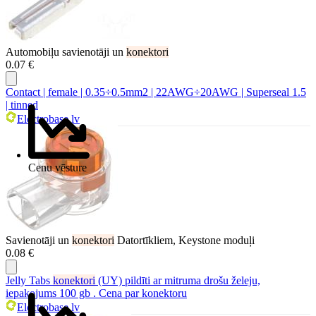
Automobiļu savienotāji un
konektori
0.07 €
Contact | female | 0.35÷0.5mm2 | 22AWG÷20AWG | Superseal 1.5
| tinned
Electrobase.lv
Cenu vēsture
Savienotāji un
konektori
Datortīkliem, Keystone moduļi
0.08 €
Jelly Tabs
konektori
(UY) pildīti ar mitruma drošu želeju,
iepakojums 100 gb . Cena par konektoru
Electrobase.lv