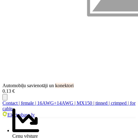
Automobiļu savienotāji un
konektori
0.13 €
Contact | female | 16AWG÷14AWG | MX150 | tinned | crimped | for
cable
Electrobase.lv
Cenu vēsture