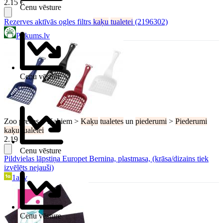
2.15 €
Cenu vēsture
Rezerves aktīvās ogles filtrs
kaķu
tualetei
(2196302)
Pirkums.lv
Cenu vēsture
Zoo preces > Kaķiem >
Kaķu
tualetes
un
piederumi
>
Piederumi
kaķu
tualetei
2.19 €
Cenu vēsture
Pildvielas lāpstiņa Europet Bernina, plastmasa, (krāsa/dizains tiek
izvēlēts nejauši)
1a.lv
Cenu vēsture