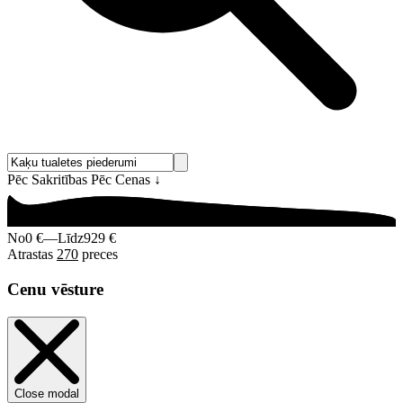
Pēc Sakritības
Pēc Cenas
↓
No
0 €
—
Līdz
929 €
Atrastas
270
preces
Cenu vēsture
Close modal