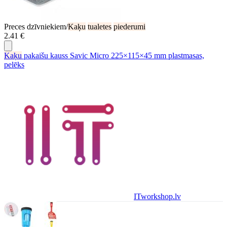
Preces dzīvniekiem/
Kaķu
tualetes
piederumi
2.41 €
Kaķu
pakaišu kauss Savic Micro 225×115×45 mm plastmasas,
pelēks
ITworkshop.lv