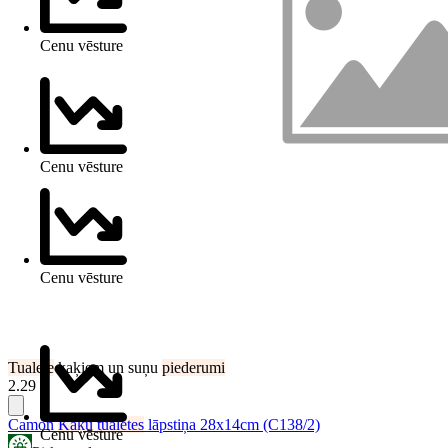
Cenu vēsture
Cenu vēsture
Cenu vēsture
Tualete
kaķiem un suņu
piederumi
2.29 €
Camon
Kaķu
tualetes
lāpstiņa 28x14cm (C138/2)
Cenu vēsture