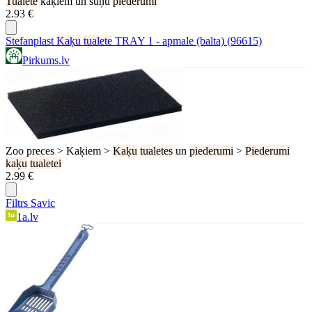
Tualete
kaķiem un suņu
piederumi
2.93 €
Stefanplast
Kaķu
tualete
TRAY 1 - apmale (balta) (96615)
Pirkums.lv
Zoo preces > Kaķiem >
Kaķu
tualetes
un
piederumi
>
Piederumi
kaķu
tualetei
2.99 €
Filtrs Savic
1a.lv