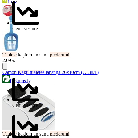
1a.lv
Cenu vēsture
Tualete
kaķiem un suņu
piederumi
2.09 €
Camon
Kaķu
tualetes
lāpstiņa 26x10cm (C138/1)
Pirkums.lv
Cenu vēsture
Tualete
kaķiem un suņu
piederumi