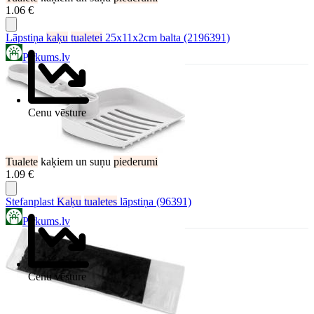
1.06 €
Lāpstiņa
kaķu
tualetei
25x11x2cm balta (2196391)
Pirkums.lv
Cenu vēsture
Tualete
kaķiem un suņu
piederumi
1.09 €
Stefanplast
Kaķu
tualetes
lāpstiņa (96391)
Pirkums.lv
Cenu vēsture