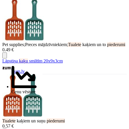
Pet supplies;Preces mājdzīvniekiem;
Tualete
kaķiem un to
piederumi
0.49 €
Lāpstiņa
kaķu
smiltīm 20x9x3cm
Zum.lv
Cenu vēsture
Tualete
kaķiem un suņu
piederumi
0.57 €