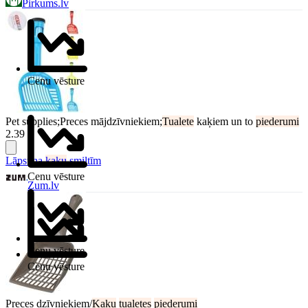
Pirkums.lv
Cenu vēsture
Pet supplies;Preces mājdzīvniekiem;
Tualete
kaķiem un to
piederumi
2.39 €
Lāpstiņa
kaķu
smiltīm
Cenu vēsture
Zum.lv
Cenu vēsture
Cenu vēsture
Preces dzīvniekiem/
Kaķu
tualetes
piederumi