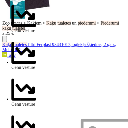
Zoo preces > Kaķiem >
Kaķu
tualetes
un
piederumi
>
Piederumi
kaķu
tualetei
Cenu vēsture
2.25 €
Kaķu
tualetes
filtri Ferplast 93431017, oglekļa šķiedras, 2 gab.,
Melna krās.
1a.lv
Cenu vēsture
Cenu vēsture