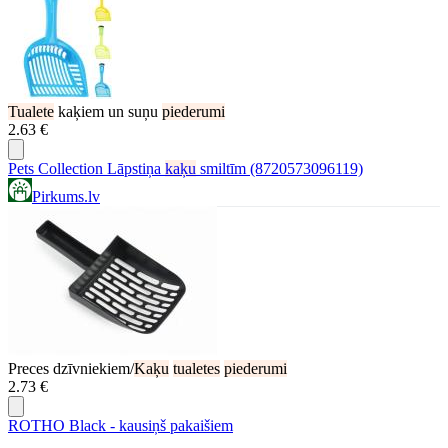
Tualete
kaķiem un suņu
piederumi
2.63 €
Pets Collection Lāpstiņa
kaķu
smiltīm (8720573096119)
Pirkums.lv
Preces dzīvniekiem/
Kaķu
tualetes
piederumi
2.73 €
ROTHO Black - kausiņš pakaišiem