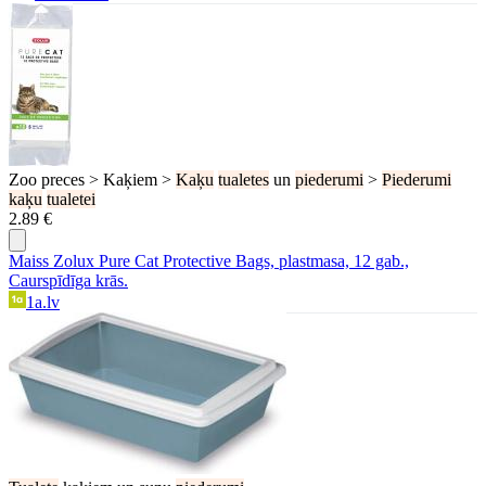
Zoo preces > Kaķiem >
Kaķu
tualetes
un
piederumi
>
Piederumi
kaķu
tualetei
2.89 €
Maiss Zolux Pure Cat Protective Bags, plastmasa, 12 gab.,
Caurspīdīga krās.
1a.lv