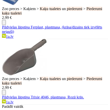
Zoo preces > Kaķiem >
Kaķu
tualetes
un
piederumi
>
Piederumi
kaķu
tualetei
2.99 €
Pildvielas lāpstiņa Ferplast, plastmasa, (krāsa/dizains tiek izvēlēts
nejauši)
1a.lv
Zoo preces > Kaķiem >
Kaķu
tualetes
un
piederumi
>
Piederumi
kaķu
tualetei
2.99 €
Pildvielas lāpstiņa Trixie 4046, plastmasa, Rozā krās.
1a.lv
Parādīt vairāk