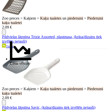
Zoo preces > Kaķiem >
Kaķu
tualetes
un
piederumi
>
Piederumi
kaķu
tualetei
2.09 €
Pildvielas lāpstiņa Trixie Assorted, plastmasa, (krāsa/dizains tiek
izvēlēts nejauši)
1a.lv
Cenu vēsture
Zoo preces > Kaķiem >
Kaķu
tualetes
un
piederumi
>
Piederumi
kaķu
tualetei
2.09 €
Pildvielas lāpstiņa Savic, (krāsa/dizains tiek izvēlēts nejauši)