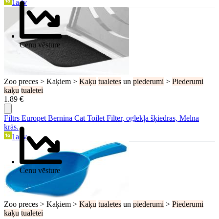
1a.lv
Cenu vēsture
Zoo preces > Kaķiem >
Kaķu
tualetes
un
piederumi
>
Piederumi
kaķu
tualetei
1.89 €
Filtrs Europet Bernina Cat Toilet Filter, oglekļa šķiedras, Melna
krās.
1a.lv
Cenu vēsture
Zoo preces > Kaķiem >
Kaķu
tualetes
un
piederumi
>
Piederumi
kaķu
tualetei