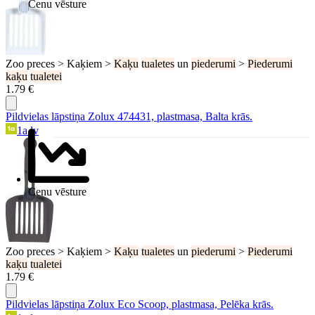
Cenu vēsture
Zoo preces > Kaķiem >
Kaķu
tualetes
un
piederumi
>
Piederumi
kaķu
tualetei
1.79 €
Pildvielas lāpstiņa Zolux 474431, plastmasa, Balta krās.
1a.lv
Cenu vēsture
Zoo preces > Kaķiem >
Kaķu
tualetes
un
piederumi
>
Piederumi
kaķu
tualetei
1.79 €
Pildvielas lāpstiņa Zolux Eco Scoop, plastmasa, Pelēka krās.