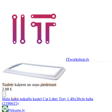
ITworkshop.lv
Tualete
kaķiem un suņu
piederumi
2.88 €
Mala
kaķu
pakaišu kastei Cat Litter Tray 1 40x30cm balta
(2196615)
Pirkums.lv