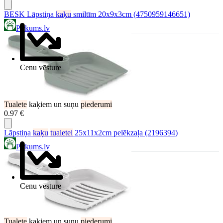
BESK Lāpstiņa
kaķu
smiltīm 20x9x3cm (4750959146651)
Pirkums.lv
Cenu vēsture
Tualete
kaķiem un suņu
piederumi
0.97 €
Lāpstiņa
kaķu
tualetei
25x11x2cm pelēkzaļa (2196394)
Pirkums.lv
Cenu vēsture
Tualete
kaķiem un suņu
piederumi