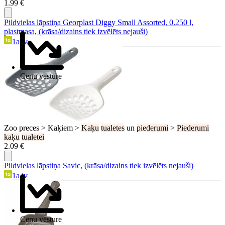
1.99 €
Pildvielas lāpstiņa Georplast Diggy Small Assorted, 0.250 l,
plastmasa, (krāsa/dizains tiek izvēlēts nejauši)
1a.lv
Cenu vēsture
Zoo preces > Kaķiem >
Kaķu
tualetes
un
piederumi
>
Piederumi
kaķu
tualetei
2.09 €
Pildvielas lāpstiņa Savic, (krāsa/dizains tiek izvēlēts nejauši)
1a.lv
Cenu vēsture