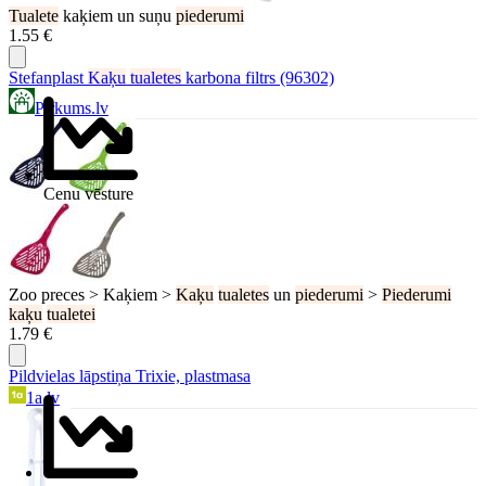
Tualete
kaķiem un suņu
piederumi
1.55 €
Stefanplast
Kaķu
tualetes
karbona filtrs (96302)
Pirkums.lv
Cenu vēsture
Zoo preces > Kaķiem >
Kaķu
tualetes
un
piederumi
>
Piederumi
kaķu
tualetei
1.79 €
Pildvielas lāpstiņa Trixie, plastmasa
1a.lv