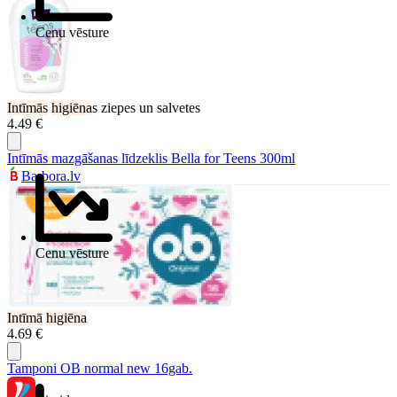
Cenu vēsture
Intīmās
higiēna
s ziepes un salvetes
4.49 €
Intīmās
mazgāšanas līdzeklis Bella for Teens 300ml
Barbora.lv
Cenu vēsture
Intīmā
higiēna
4.69 €
Tamponi OB normal new 16gab.