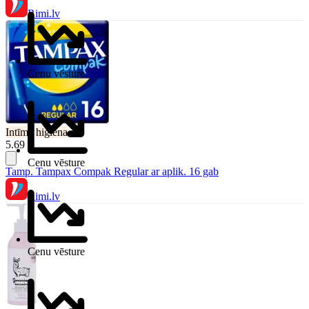
Rimi.lv
Cenu vēsture
Intīmā
higiēna
5.69 €
Cenu vēsture
Tamp. Tampax Compak Regular ar aplik. 16 gab
Rimi.lv
Cenu vēsture