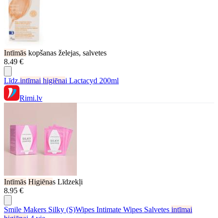
Intīmās
kopšanas želejas, salvetes
8.49 €
Līdz.
intīmai
higiēna
i Lactacyd 200ml
Rimi.lv
Intīmās
Higiēna
s Līdzekļi
8.95 €
Smile Makers Silky (S)Wipes Intimate Wipes Salvetes
intīmai