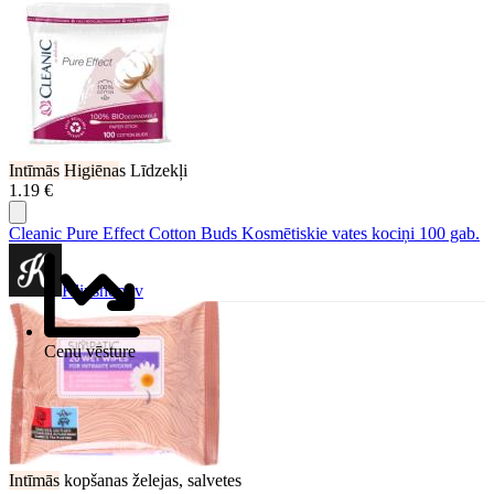
Intīmās
Higiēna
s Līdzekļi
1.19 €
Cleanic Pure Effect Cotton Buds Kosmētiskie vates kociņi 100 gab.
Klipshop.lv
Cenu vēsture
Intīmās
kopšanas želejas, salvetes