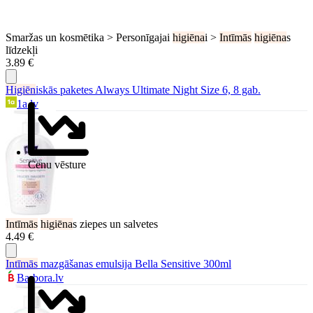
Smaržas un kosmētika > Personīgajai
higiēna
i >
Intīmās
higiēna
s
līdzekļi
3.89 €
Higiēn
iskās paketes Always Ultimate Night Size 6, 8 gab.
1a.lv
Cenu vēsture
Intīmās
higiēna
s ziepes un salvetes
4.49 €
Intīmās
mazgāšanas emulsija Bella Sensitive 300ml
Barbora.lv