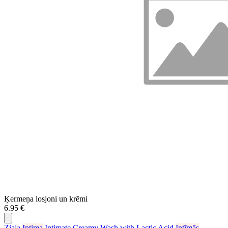
Ķermeņa losjoni un krēmi
6.95 €
Ziaja
Intima
Intimate Creamy Wash with Lactic Acid
Intīmās