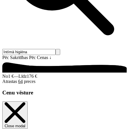
Pēc Sakritības
Pēc Cenas
↓
No
1 €
—
Līdz
176 €
Atrastas
64
preces
Cenu vēsture
Close modal