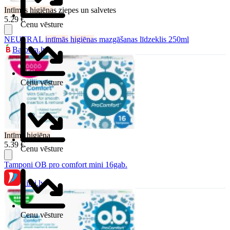
Intīmās
higiēna
s ziepes un salvetes
5.29 €
Cenu vēsture
NEUTRAL
intīmās
higiēna
s mazgāšanas līdzeklis 250ml
Barbora.lv
Cenu vēsture
Intīmā
higiēna
5.39 €
Cenu vēsture
Tamponi OB pro comfort mini 16gab.
Rimi.lv
Cenu vēsture