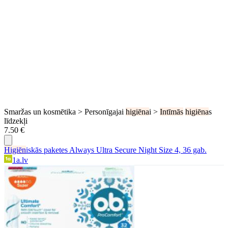
Smaržas un kosmētika > Personīgajai
higiēna
i >
Intīmās
higiēna
s
līdzekļi
7.50 €
Higiēn
iskās paketes Always Ultra Secure Night Size 4, 36 gab.
1a.lv