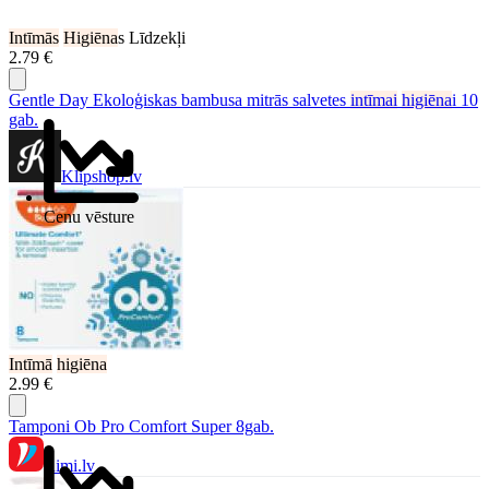
Intīmās
Higiēna
s Līdzekļi
2.79 €
Gentle Day Ekoloģiskas bambusa mitrās salvetes
intīmai
higiēna
i 10
gab.
Klipshop.lv
Cenu vēsture
Intīmā
higiēna
2.99 €
Tamponi Ob Pro Comfort Super 8gab.
Rimi.lv