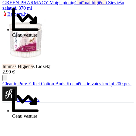
GREEN PHARMACY Maigs pieniņš
intīmai
higiēna
i Sieviešu
zālaugi, 370 ml
Barbora.lv
Cenu vēsture
Intīmās
Higiēna
s Līdzekļi
2.99 €
Cleanic Pure Effect Cotton Buds Kosmētiskie vates kociņi 200 pcs.
Klipshop.lv
Cenu vēsture