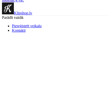
higiēna
i 4 vie.
Klipshop.lv
Parādīt vairāk
Piereģistrēt veikalu
Kontakti