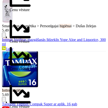
Cenu vēsture
Smaržas un kosmētika > Personīgajai
higiēna
i > Dušas želejas
5.49 €
Intīmās
higiēna
s mazgāšanās līdzeklis Yope Aloe and Liquorice, 300
Cenu vēsture
ml
1a.lv
Cenu vēsture
Intīmā
higiēna
5.69 €
Tamponi Tampax Compak Super ar aplik. 16 gab
Cenu vēsture