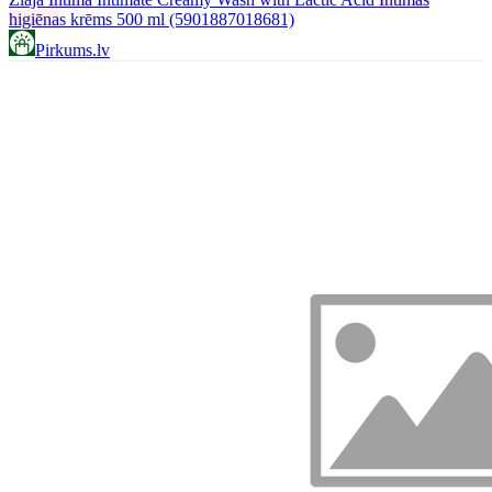
higiēna
s krēms 500 ml (5901887018681)
Pirkums.lv