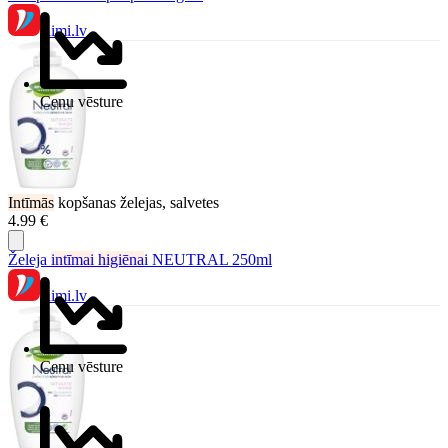
Rimi.lv
Cenu vēsture
Intīmās
kopšanas želejas, salvetes
4.99 €
Želeja
intīmai
higiēna
i NEUTRAL 250ml
Rimi.lv
Cenu vēsture