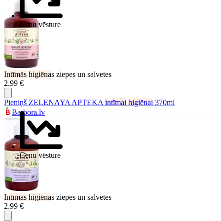
Cenu vēsture
Intīmās
higiēna
s ziepes un salvetes
2.99 €
Pieniņš ZELENAYA APTEKA
intīmai
higiēna
i 370ml
Barbora.lv
Cenu vēsture
Intīmās
higiēna
s ziepes un salvetes
2.99 €