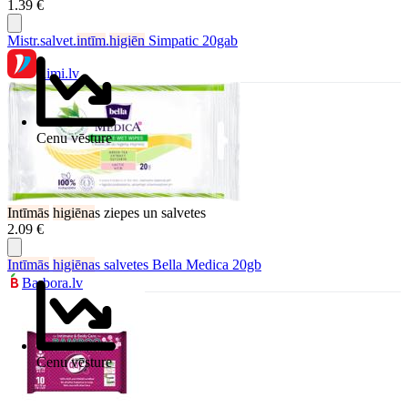
1.39 €
Mistr.salvet.
intīm
.
higiēn
Simpatic 20gab
Rimi.lv
Cenu vēsture
Intīmās
higiēna
s ziepes un salvetes
2.09 €
Intīmās
higiēna
s salvetes Bella Medica 20gb
Barbora.lv
Cenu vēsture