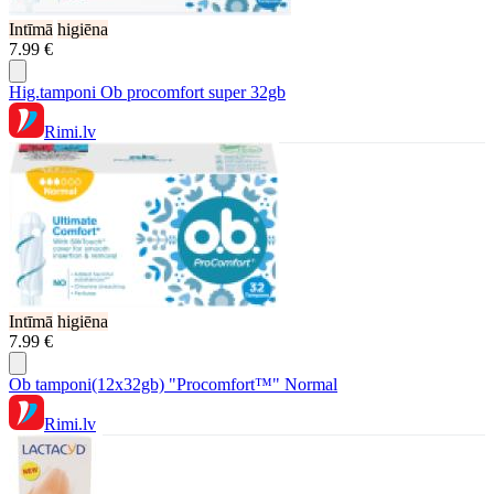
Intīmā
higiēna
7.99 €
Hig.tamponi Ob procomfort super 32gb
Rimi.lv
Intīmā
higiēna
7.99 €
Ob tamponi(12x32gb) "Procomfort™" Normal
Rimi.lv