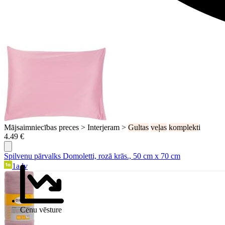
Mājsaimniecības preces > Interjeram >
Gultas
veļas
komplekt
i
4.49 €
Spilvenu pārvalks Domoletti, rozā krās., 50 cm x 70 cm
1a.lv
Cenu vēsture