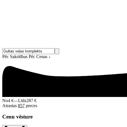
Pēc Sakritības
Pēc Cenas
↓
No
4 €
—
Līdz
287 €
Atrastas
857
preces
Cenu vēsture