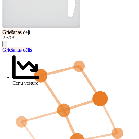
Griešanas
dēļi
2.69 €
Griešanas
dēlis
Cenu vēsture