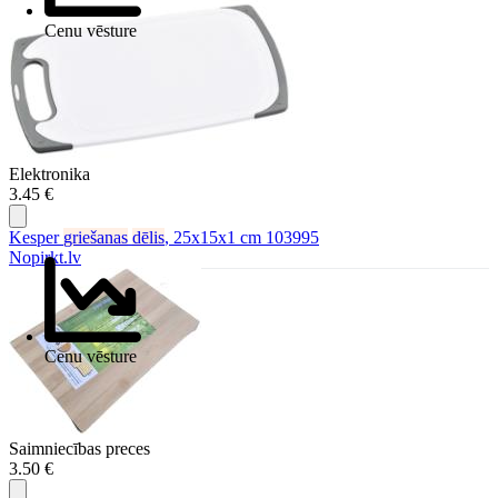
Cenu vēsture
Elektronika
3.45 €
Kesper
griešanas
dēlis
, 25x15x1 cm 103995
Nopirkt.lv
Cenu vēsture
Saimniecības preces
3.50 €