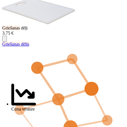
Griešanas
dēļi
3.75 €
Griešanas
dēlis
Cenu vēsture