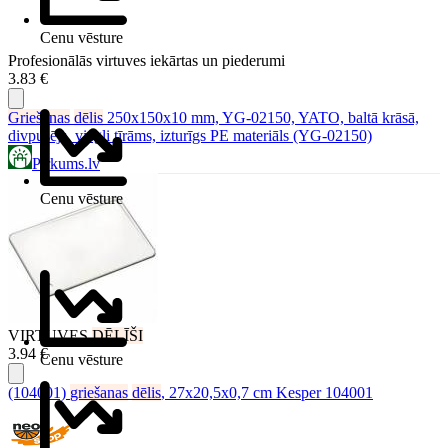
Cenu vēsture
Profesionālās virtuves iekārtas un piederumi
3.83 €
Griešanas
dēlis
250x150x10 mm, YG-02150, YATO, baltā krāsā,
divpusējs, viegli tīrāms, izturīgs PE materiāls (YG-02150)
Pirkums.lv
Cenu vēsture
VIRTUVES
DĒLĪŠI
3.94 €
Cenu vēsture
(104001)
griešanas
dēlis
, 27x20,5x0,7 cm Kesper 104001