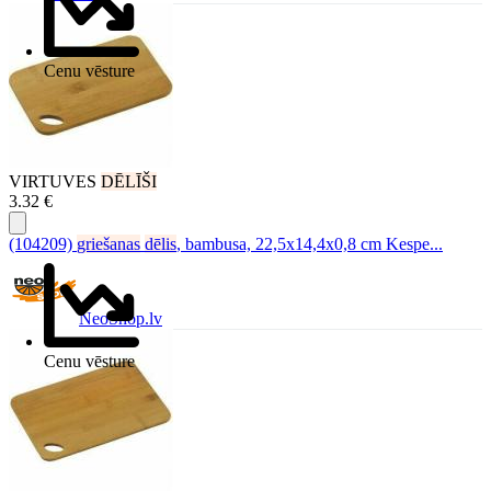
Cenu vēsture
VIRTUVES
DĒLĪŠI
3.32 €
(104209)
griešanas
dēlis
, bambusa, 22,5x14,4x0,8 cm Kespe...
NeoShop.lv
Cenu vēsture