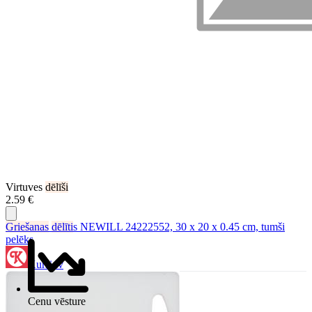
Virtuves
dēlīši
2.59 €
Griešanas
dēlīti
s NEWILL 24222552, 30 x 20 x 0.45 cm, tumši
pelēks
Kursi.lv
Cenu vēsture