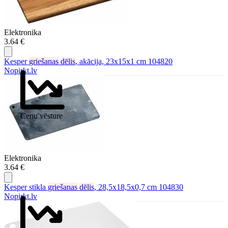
Elektronika
3.64 €
Kesper
griešanas
dēlis
, akācija, 23x15x1 cm 104820
Nopirkt.lv
Cenu vēsture
Elektronika
3.64 €
Kesper stikla
griešanas
dēlis
, 28,5x18,5x0,7 cm 104830
Nopirkt.lv