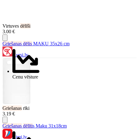
Virtuves
dēlīši
3.00 €
Griešanas
dēlis
MAKU 35x26 cm
Kursi.lv
Cenu vēsture
Griešanas
rīki
3.19 €
Griešanas
dēlīti
s Maku 31x18cm
Rimi.lv