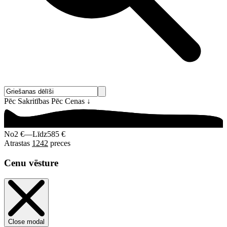
Pēc Sakritības
Pēc Cenas
↓
No
2 €
—
Līdz
585 €
Atrastas
1242
preces
Cenu vēsture
Close modal