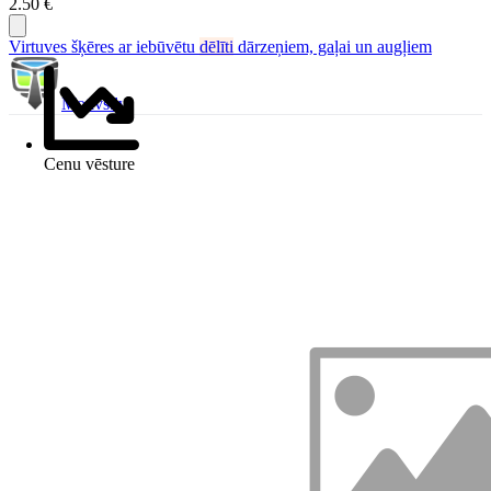
2.50 €
Virtuves šķēres ar iebūvētu
dēlīti
dārzeņiem, gaļai un augļiem
Motivs.lv
Cenu vēsture