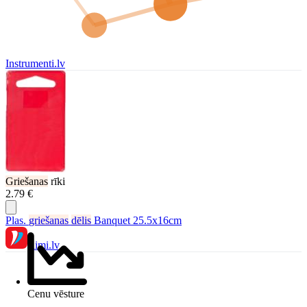
Instrumenti.lv
Griešanas
rīki
2.79 €
Plas.
griešanas
dēlis
Banquet 25.5x16cm
Rimi.lv
Cenu vēsture