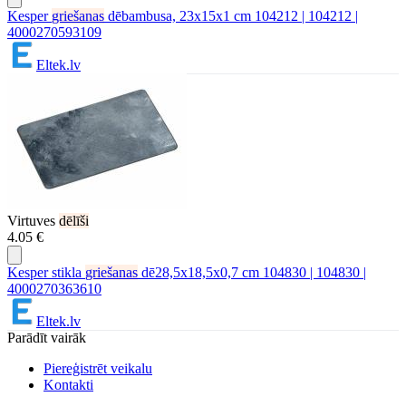
Kesper
griešanas
dēbambusa, 23x15x1 cm 104212 | 104212 |
4000270593109
Eltek.lv
Virtuves
dēlīši
4.05 €
Kesper stikla
griešanas
dē28,5x18,5x0,7 cm 104830 | 104830 |
4000270363610
Eltek.lv
Parādīt vairāk
Piereģistrēt veikalu
Kontakti