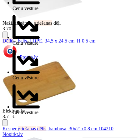
Cenu vēsture
Naži, asināmie,
griešanas
dēļi
3.70 €
Dēlīti
s, balts, LDPE, 34,5 x 24,5 cm, H 0,5 cm
Cenu vēsture
ePromo.lv
Cenu vēsture
Elektronika
Cenu vēsture
3.71 €
Kesper
griešanas
dēlis
, bambusa, 30x21x0,8 cm 104210
Nopirkt.lv