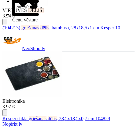
Cenu vēsture
VIRTUVES
DĒLĪŠI
3.94 €
Cenu vēsture
(104213)
griešanas
dēlis
, bambusa, 28x18,5x1 cm Kesper 10...
NeoShop.lv
Elektronika
3.97 €
Kesper stikla
griešanas
dēlis
, 28,5x18,5x0,7 cm 104829
Nopirkt.lv