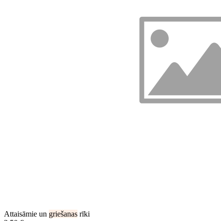
Attaisāmie un
griešanas
rīki