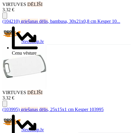
VIRTUVES
DĒLĪŠI
3.32 €
(104210)
griešanas
dēlis
, bambusa, 30x21x0,8 cm Kesper 10...
NeoShop.lv
Cenu vēsture
VIRTUVES
DĒLĪŠI
3.32 €
(103995)
griešanas
dēlis
, 25x15x1 cm Kesper 103995
NeoShop.lv