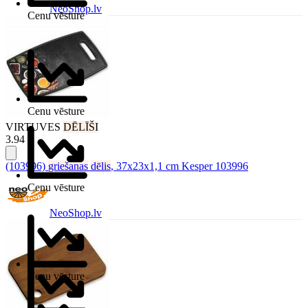
NeoShop.lv
Cenu vēsture
Cenu vēsture
VIRTUVES
DĒLĪŠI
3.94 €
(103996)
griešanas
dēlis
, 37x23x1,1 cm Kesper 103996
Cenu vēsture
NeoShop.lv
Cenu vēsture