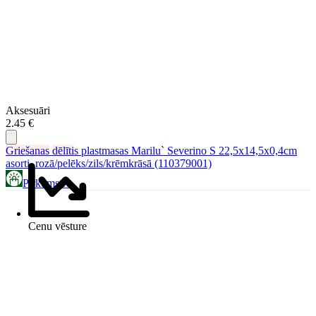
Aksesuāri
2.45 €
Griešanas
dēlīti
s plastmasas Marilu` Severino S 22,5x14,5x0,4cm
asorti, rozā/pelēks/zils/krēmkrāsā (110379001)
Pirkums.lv
Cenu vēsture