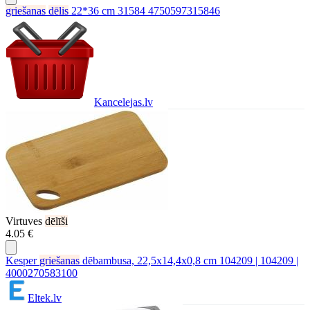
griešanas
dēlis
22*36 cm 31584 4750597315846
Kancelejas.lv
Virtuves
dēlīši
4.05 €
Kesper
griešanas
dēbambusa, 22,5x14,4x0,8 cm 104209 | 104209 |
4000270583100
Eltek.lv