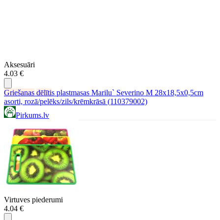
Aksesuāri
4.03 €
Griešanas
dēlīti
s plastmasas Marilu` Severino M 28x18,5x0,5cm
asorti, rozā/pelēks/zils/krēmkrāsā (110379002)
Pirkums.lv
Virtuves piederumi
4.04 €