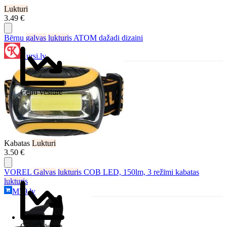
Lukturi
3.49 €
Bērnu
galvas
lukturi
s ATOM dažadi dizaini
Kursi.lv
Cenu vēsture
Kabatas
Lukturi
3.50 €
VOREL
Galvas
lukturi
s COB LED, 150lm, 3 režīmi kabatas
lukturi
s
M79.lv
Cenu vēsture