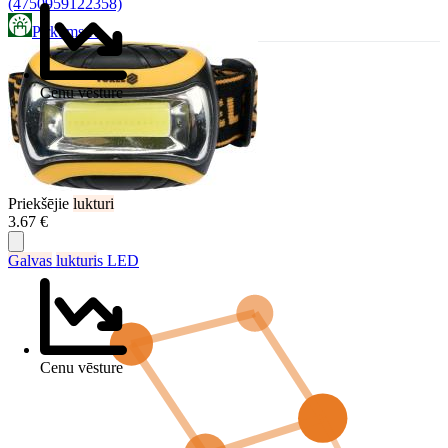
(4750959122358)
Pirkums.lv
Cenu vēsture
Priekšējie
lukturi
3.67 €
Galvas
lukturi
s LED
Cenu vēsture