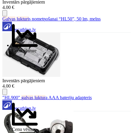
Inventārs pārgājieniem
4.00 €
Galvas
lukturi
s nometņošanai “HL50”, 50 lm, melns
Decathlon.lv
Cenu vēsture
Inventārs pārgājieniem
4.00 €
"HL900"
galvas
luktur
a AAA bateriju adapteris
Decathlon.lv
Cenu vēsture