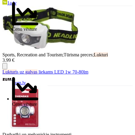
1a.lv
Cenu vēsture
Sports, Recreation and Tourism;Tūrisma preces;
Lukturi
3.99 €
Lukturi
s uz
galvas
liekams LED 1w 70-80lm
Zum.lv
Cenu vēsture
Darbarīki un mehaniskie instrumenti