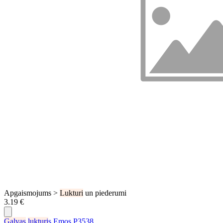
Apgaismojums >
Lukturi
un piederumi
3.19 €
Galvas
lukturi
s Emos P3538