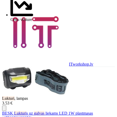
Cenu vēsture
ITworkshop.lv
Lukturi
, lampas
3.53 €
BESK
Lukturi
s uz
galvas
liekams LED 1W plastmasas