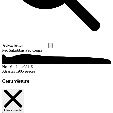
Pēc Sakritības
Pēc Cenas
↓
No
1 €
—
Līdz
981 €
Atrastas
1905
preces
Cenu vēsture
Close modal