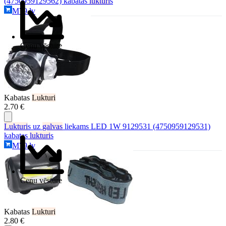
(4750959129562) kabatas
lukturi
s
M79.lv
Cenu vēsture
Kabatas
Lukturi
2.70 €
Lukturi
s uz
galvas
liekams LED 1W 9129531 (4750959129531)
kabatas
lukturi
s
M79.lv
Cenu vēsture
Kabatas
Lukturi
2.80 €