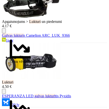
Apgaismojums >
Lukturi
un piederumi
4.17 €
Galvas
lukturi
s Camelion ARC_LUK_9366
1a.lv
Cenu vēsture
Lukturi
4.50 €
ESPERANZA LED
galvas
lukturī
tis Pyxidis
220.lv