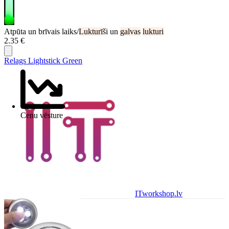
Atpūta un brīvais laiks/
Lukturī
ši un
galvas
lukturi
2.35 €
Relags Lightstick Green
Cenu vēsture
ITworkshop.lv