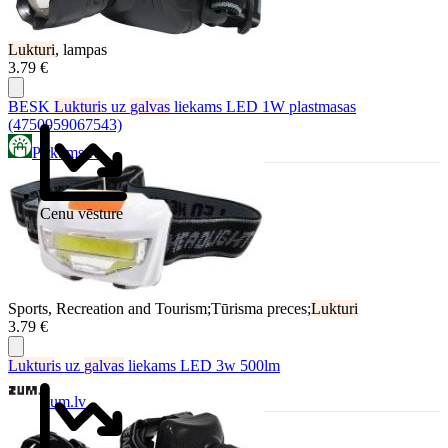
Lukturi
, lampas
3.79 €
BESK
Lukturi
s uz
galvas
liekams LED 1W plastmasas
(4750959067543)
Pirkums.lv
Cenu vēsture
Sports, Recreation and Tourism;Tūrisma preces;
Lukturi
3.79 €
Lukturi
s uz
galvas
liekams LED 3w 500lm
Zum.lv