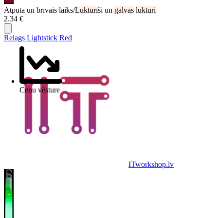
Atpūta un brīvais laiks/
Lukturī
ši un
galvas
lukturi
2.34 €
Relags Lightstick Red
Cenu vēsture
ITworkshop.lv