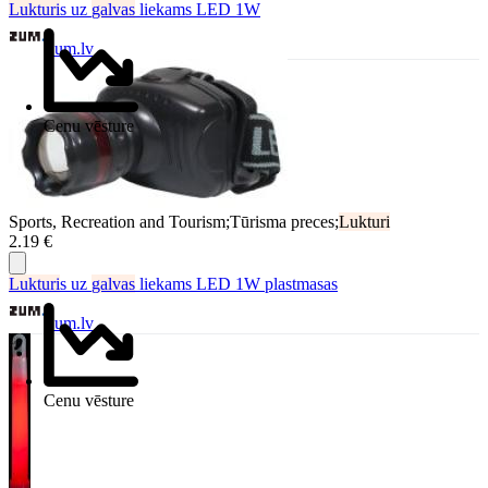
Lukturi
s uz
galvas
liekams LED 1W
Zum.lv
Cenu vēsture
Sports, Recreation and Tourism;Tūrisma preces;
Lukturi
2.19 €
Lukturi
s uz
galvas
liekams LED 1W plastmasas
Zum.lv
Cenu vēsture