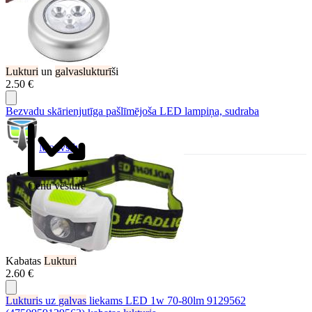
Lukturi
un
galvaslukturī
ši
2.50 €
Bezvadu skārienjutīga pašlīmējoša LED lampiņa, sudraba
Motivs.lv
Cenu vēsture
Kabatas
Lukturi
2.60 €
Lukturi
s uz
galvas
liekams LED 1w 70-80lm 9129562