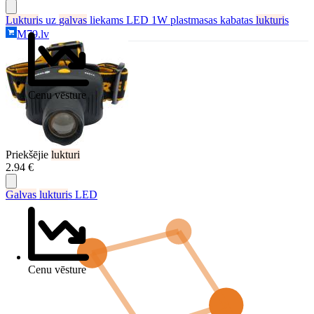
Lukturi
s uz
galvas
liekams LED 1W plastmasas kabatas
lukturi
s
M79.lv
Cenu vēsture
Priekšējie
lukturi
2.94 €
Galvas
lukturi
s LED
Cenu vēsture