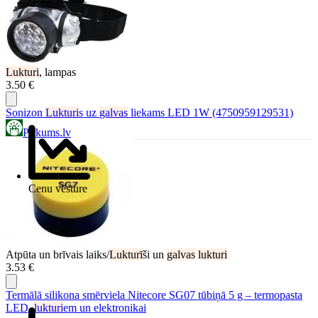
Lukturi
, lampas
3.50 €
Sonizon
Lukturi
s uz
galvas
liekams LED 1W (4750959129531)
Pirkums.lv
Cenu vēsture
Atpūta un brīvais laiks/
Lukturī
ši un
galvas
lukturi
3.53 €
Termālā silikona smērviela Nitecore SG07 tūbiņā 5 g – termopasta
LED,
lukturi
em un elektronikai