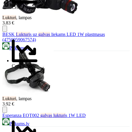
Cenu vēsture
Lukturi
, lampas
3.83 €
BESK
Lukturi
s uz
galvas
liekams LED 1W plastmasas
(4750959067574)
Pirkums.lv
Cenu vēsture
Lukturi
, lampas
3.92 €
Esperanza EOT002
galvas
lukturi
s 1W LED
Pirkums.lv