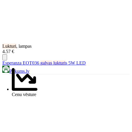
Lukturi
, lampas
4.57 €
Esperanza EOT036
galvas
lukturi
s 5W LED
Pirkums.lv
Cenu vēsture