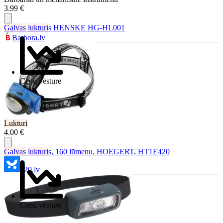
3.99 €
Galvas
lukturi
s HENSKE HG-HL001
Barbora.lv
Cenu vēsture
Lukturi
4.00 €
Galvas
lukturi
s, 160 lūmenu, HOEGERT, HT1E420
220.lv
Cenu vēsture