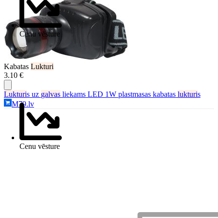
Cenu vēsture
Kabatas
Lukturi
3.10 €
Lukturi
s uz
galvas
liekams LED 1W plastmasas kabatas
lukturi
s
M79.lv
Cenu vēsture