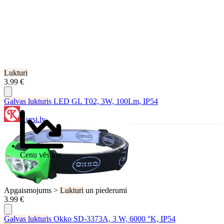
Lukturi
3.99 €
Galvas
lukturi
s LED GL T02, 3W, 100Lm, IP54
Kursi.lv
Cenu vēsture
Apgaismojums >
Lukturi
un piederumi
3.99 €
Galvas
lukturi
s Okko SD-3373A, 3 W, 6000 °K, IP54