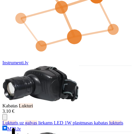
Instrumenti.lv
Kabatas
Lukturi
3.10 €
Lukturi
s uz
galvas
liekams LED 1W plastmasas kabatas
lukturi
s
M79.lv