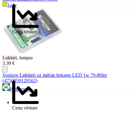
1a.lv
Cenu vēsture
Lukturi
, lampas
3.39 €
Sonizon
Lukturi
s uz
galvas
liekams LED 1w 70-80lm
(4750959129562)
Pirkums.lv
Cenu vēsture