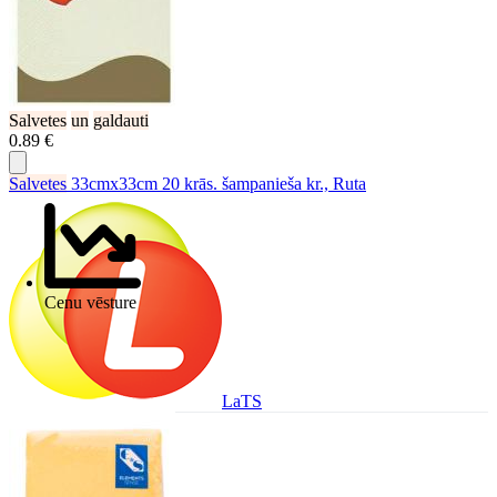
Salvetes
un
galdauti
0.89 €
Salvetes
33cmx33cm 20 krās. šampanieša kr., Ruta
Cenu vēsture
LaTS