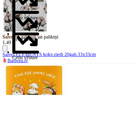
Cenu vēsture
Salvetes
,
galdauti
un
paliktņi
Cenu vēsture
1.49 €
Salvet.ELEMENTS kokv.ziedi 20gab.33x33cm
Cenu vēsture
Barbora.lv
Salvetes
,
galdauti
un
paliktņi
1.49 €
Galda paliktnis ILAJA 2dizaini 40x28,5cm
Barbora.lv