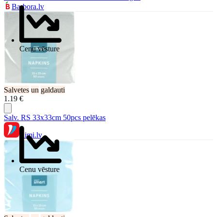
Barbora.lv
Cenu vēsture
Salvetes
un
galdauti
1.19 €
Salv. RS 33x33cm 50pcs pelēkas
Rimi.lv
Cenu vēsture