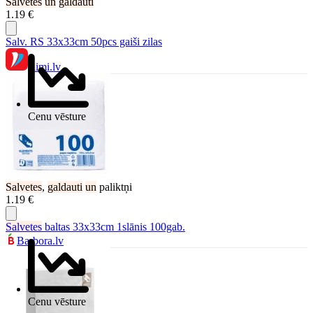
Salvetes
un
galdauti
1.19 €
Salv. RS 33x33cm 50pcs gaiši zilas
Rimi.lv
Cenu vēsture
Salvetes
,
galdauti
un
paliktņi
1.19 €
Salvetes
baltas 33x33cm 1slānis 100gab.
Barbora.lv
Cenu vēsture