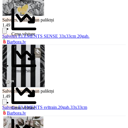
Cenu vēsture
Salvetes
,
galdauti
un
paliktņi
1.49 €
Cenu vēsture
Salvetes
ELEMENTS SENSE 33x33cm 20gab.
Barbora.lv
Cenu vēsture
Salvetes
,
galdauti
un
paliktņi
1.49 €
Salvetes
ELEMENTS svītrain.20gab.33x33cm
Cenu vēsture
Barbora.lv