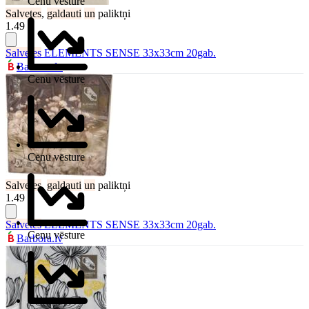
Cenu vēsture
Salvetes
,
galdauti
un
paliktņi
1.49 €
Salvetes
ELEMENTS SENSE 33x33cm 20gab.
Barbora.lv
Cenu vēsture
Cenu vēsture
Salvetes
,
galdauti
un
paliktņi
1.49 €
Salvetes
ELEMENTS SENSE 33x33cm 20gab.
Cenu vēsture
Barbora.lv