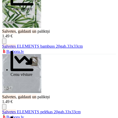
Cenu vēsture
Salvetes
,
galdauti
un
paliktņi
1.49 €
Salvetes
ELEMENTS bambuss 20gab.33x33cm
Barbora.lv
Cenu vēsture
Salvetes
,
galdauti
un
paliktņi
1.49 €
Salvetes
ELEMENTS pelēkas 20gab.33x33cm
Barbora.lv