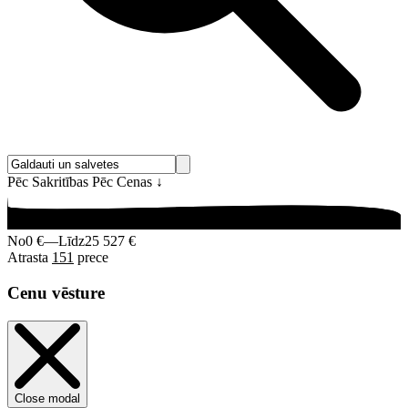
Pēc Sakritības
Pēc Cenas
↓
No
0 €
—
Līdz
25 527 €
Atrasta
151
prece
Cenu vēsture
Close modal