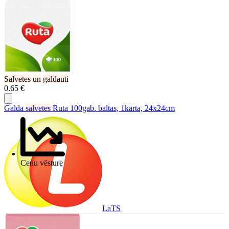
Salvetes
un
galdauti
0.65 €
Galda
salvetes
Ruta 100gab. baltas, 1kārta, 24x24cm
Cenu vēsture
LaTS