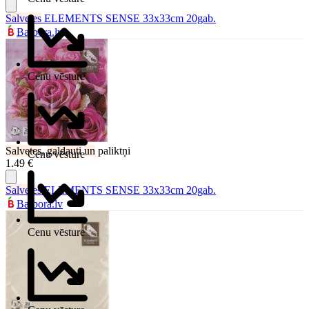
Salvetes
ELEMENTS SENSE 33x33cm 20gab.
Barbora.lv
Cenu vēsture
Salvetes
,
galdauti
un
paliktņi
Cenu vēsture
1.49 €
Salvetes
ELEMENTS SENSE 33x33cm 20gab.
Barbora.lv
Cenu vēsture