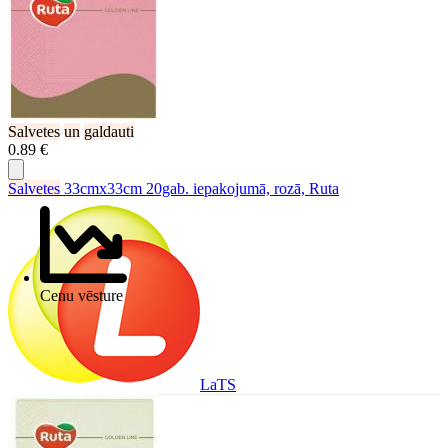
Salvetes
un
galdauti
0.89 €
Salvetes
33cmx33cm 20gab. iepakojumā, rozā, Ruta
Cenu vēsture
LaTS