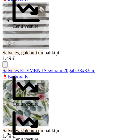
Cenu vēsture
Salvetes
,
galdauti
un
paliktņi
1.49 €
Salvetes
ELEMENTS svītrain.20gab.33x33cm
Barbora.lv
Cenu vēsture
Salvetes
,
galdauti
un
paliktņi
1.49 €
Cenu vēsture