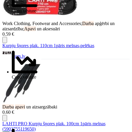
Cenu vēsture
Work Clothing, Footwear and Accessories;
Darba
apģērbi un
aizsardzība;
Apavi
un aksesuāri
0.59 €
Kurpju šņores plak. 110cm 1pāris melnas-pelēkas
Zum.lv
Cenu vēsture
Darba
apavi
un aizsargzābaki
0.60 €
LAHTI PRO Kurpju šņores plak. 100cm 1pāris melnas
(5903755119650)