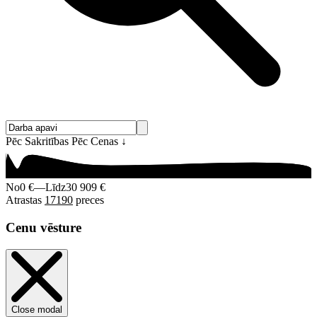
Pēc Sakritības
Pēc Cenas
↓
No
0 €
—
Līdz
30 909 €
Atrastas
17190
preces
Cenu vēsture
Close modal