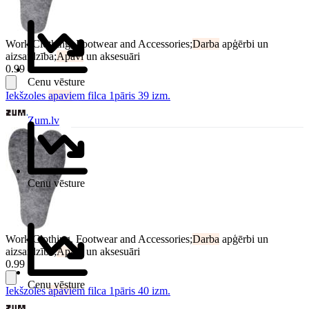
Work Clothing, Footwear and Accessories;
Darba
apģērbi un
aizsardzība;
Apavi
un aksesuāri
0.99 €
Cenu vēsture
Iekšzoles
apavi
em filca 1pāris 39 izm.
Zum.lv
Cenu vēsture
Work Clothing, Footwear and Accessories;
Darba
apģērbi un
aizsardzība;
Apavi
un aksesuāri
0.99 €
Cenu vēsture
Iekšzoles
apavi
em filca 1pāris 40 izm.