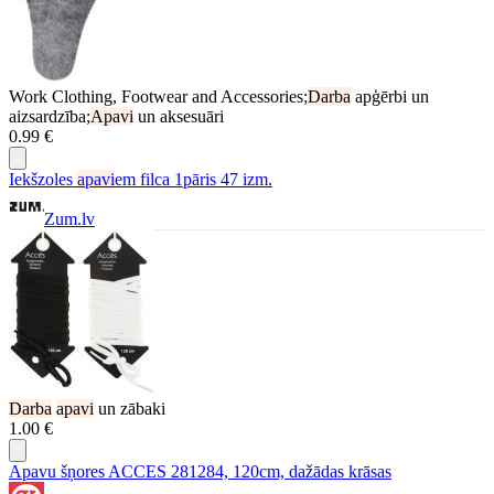
Work Clothing, Footwear and Accessories;
Darba
apģērbi un
aizsardzība;
Apavi
un aksesuāri
0.99 €
Iekšzoles
apavi
em filca 1pāris 47 izm.
Zum.lv
Darba
apavi
un zābaki
1.00 €
Apavu šņores ACCES 281284, 120cm, dažādas krāsas