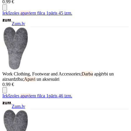
0.99 €
Iekšzoles
apavi
em filca 1pāris 45 izm.
Zum.lv
Work Clothing, Footwear and Accessories;
Darba
apģērbi un
aizsardzība;
Apavi
un aksesuāri
0.99 €
Iekšzoles
apavi
em filca 1pāris 46 izm.
Zum.lv