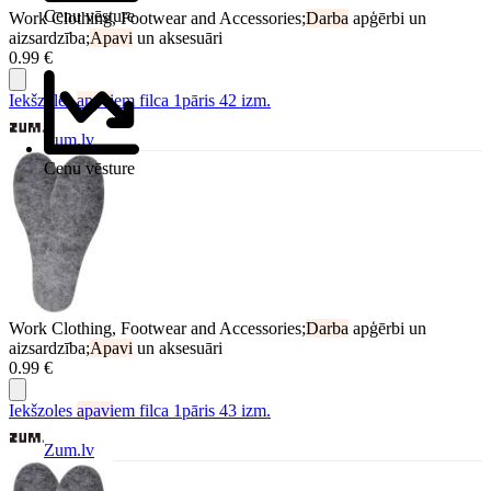
Cenu vēsture
Work Clothing, Footwear and Accessories;
Darba
apģērbi un
aizsardzība;
Apavi
un aksesuāri
0.99 €
Iekšzoles
apavi
em filca 1pāris 42 izm.
Zum.lv
Cenu vēsture
Work Clothing, Footwear and Accessories;
Darba
apģērbi un
aizsardzība;
Apavi
un aksesuāri
0.99 €
Iekšzoles
apavi
em filca 1pāris 43 izm.
Zum.lv