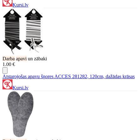
Kursi.lv
Darba
apavi
un zābaki
1.00 €
Atstarojošas apavu šņores ACCES 281282, 120cm, dažādas krāsas
Kursi.lv