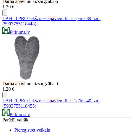
Darba
apavi
un aizsargzābaki
1.20 €
LAHTI PRO Iekšzoles
apavi
em filca 1pāris 39 izm.
(5903755118448)
Pirkums.lv
Darba
apavi
un aizsargzābaki
1.20 €
LAHTI PRO Iekšzoles
apavi
em filca 1pāris 40 izm.
(5903755118455)
Pirkums.lv
Parādīt vairāk
Piereģistrēt veikalu