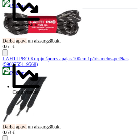
Pirkums.lv
Cenu vēsture
Darba
apavi
un aizsargzābaki
0.61 €
LAHTI PRO Kurpju šņores apaļas 100cm 1pāris melns-pelēkas
(5903755119568)
Pirkums.lv
Cenu vēsture
Darba
apavi
un aizsargzābaki
0.63 €