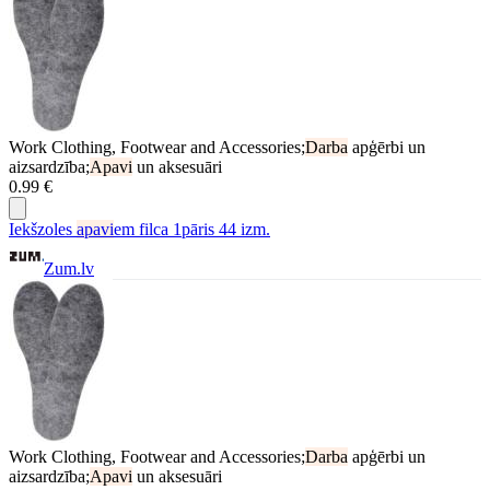
Work Clothing, Footwear and Accessories;
Darba
apģērbi un
aizsardzība;
Apavi
un aksesuāri
0.99 €
Iekšzoles
apavi
em filca 1pāris 44 izm.
Zum.lv
Work Clothing, Footwear and Accessories;
Darba
apģērbi un
aizsardzība;
Apavi
un aksesuāri