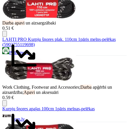
Darba
apavi
un aizsargzābaki
0.51 €
LAHTI PRO Kurpju šņores plak. 110cm 1pāris melns-pelēkas
(5903755119698)
Pirkums.lv
Cenu vēsture
Work Clothing, Footwear and Accessories;
Darba
apģērbi un
aizsardzība;
Apavi
un aksesuāri
0.59 €
Kurpju šņores apaļas 100cm 1pāris melnas-pelēkas
Zum.lv