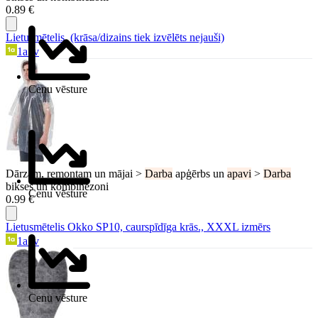
0.89 €
Lietusmētelis, (krāsa/dizains tiek izvēlēts nejauši)
1a.lv
Cenu vēsture
Dārzam, remontam un mājai >
Darba
apģērbs un
apavi
>
Darba
bikses un kombinezoni
Cenu vēsture
0.99 €
Lietusmētelis Okko SP10, caurspīdīga krās., XXXL izmērs
1a.lv
Cenu vēsture