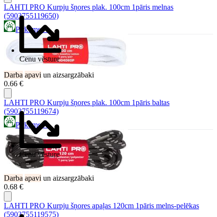
LAHTI PRO Kurpju šņores plak. 100cm 1pāris melnas
(5903755119650)
Pirkums.lv
Cenu vēsture
Darba
apavi
un aizsargzābaki
0.66 €
LAHTI PRO Kurpju šņores plak. 100cm 1pāris baltas
(5903755119674)
Pirkums.lv
Cenu vēsture
Darba
apavi
un aizsargzābaki
0.68 €
LAHTI PRO Kurpju šņores apaļas 120cm 1pāris melns-pelēkas
(5903755119575)