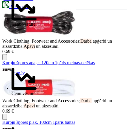
Pirkums.lv
Cenu vēsture
Work Clothing, Footwear and Accessories;
Darba
apģērbi un
aizsardzība;
Apavi
un aksesuāri
0.69 €
Kurpju šņores apaļas 120cm 1pāris melnas-pelēkas
Zum.lv
Cenu vēsture
Work Clothing, Footwear and Accessories;
Darba
apģērbi un
aizsardzība;
Apavi
un aksesuāri
0.69 €
Kurpju šņores plak. 100cm 1pāris baltas