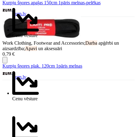
Kurpju šņores apaļas 150cm 1pāris melnas-pelēkas
Zum.lv
Cenu vēsture
Work Clothing, Footwear and Accessories;
Darba
apģērbi un
aizsardzība;
Apavi
un aksesuāri
0.79 €
Kurpju šņores plak. 120cm 1pāris melnas
Zum.lv
Cenu vēsture