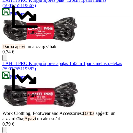
LAHTI PRO Kurpju šņores plak. 120cm 1pāris melnas
(5903755119667)
Pirkums.lv
Cenu vēsture
Darba
apavi
un aizsargzābaki
0.74 €
LAHTI PRO Kurpju šņores apaļas 150cm 1pāris melns-pelēkas
(5903755119582)
Pirkums.lv
Cenu vēsture
Work Clothing, Footwear and Accessories;
Darba
apģērbi un
aizsardzība;
Apavi
un aksesuāri
0.79 €