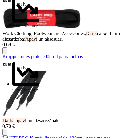
Zum.lv
Cenu vēsture
Work Clothing, Footwear and Accessories;
Darba
apģērbi un
aizsardzība;
Apavi
un aksesuāri
0.69 €
Kurpju šņores plak. 100cm 1pāris melnas
Zum.lv
Cenu vēsture
Darba
apavi
un aizsargzābaki
0.70 €