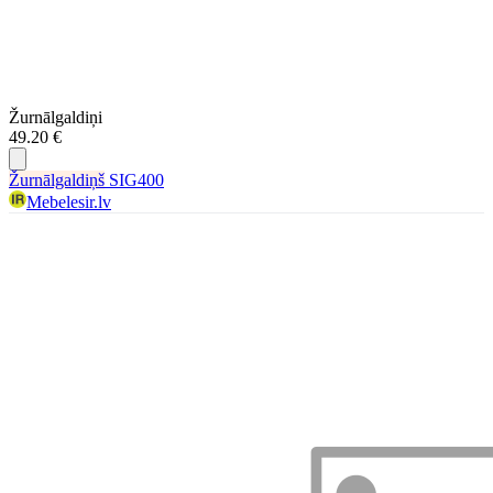
Žurnālgaldiņi
49.20 €
Žurnālgaldiņš
SIG400
Mebelesir.lv