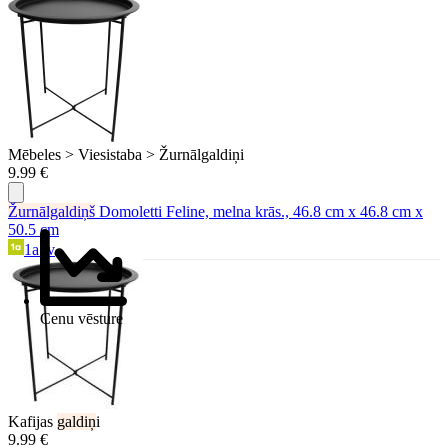
Mēbeles > Viesistaba > Žurnālgaldiņi
9.99 €
Žurnālgaldiņš
Domoletti Feline, melna krās., 46.8 cm x 46.8 cm x
50.5 cm
1a.lv
Cenu vēsture
Kafijas
galdiņ
i
9.99 €