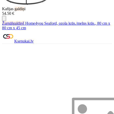
Kafijas
galdiņ
i
54.50 €
Žurnālgaldiņš
Home4you Seaford, ozola krās./melns krās., 80 cm x
80 cm x 45 cm
Ksenukai.lv