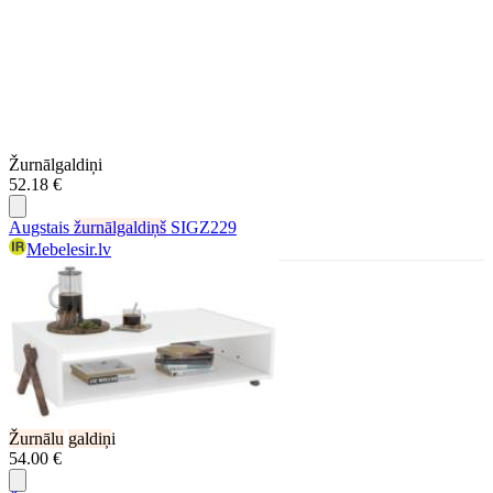
Žurnālgaldiņi
52.18 €
Augstais
žurnālgaldiņš
SIGZ229
Mebelesir.lv
Žurnālu
galdiņ
i
54.00 €