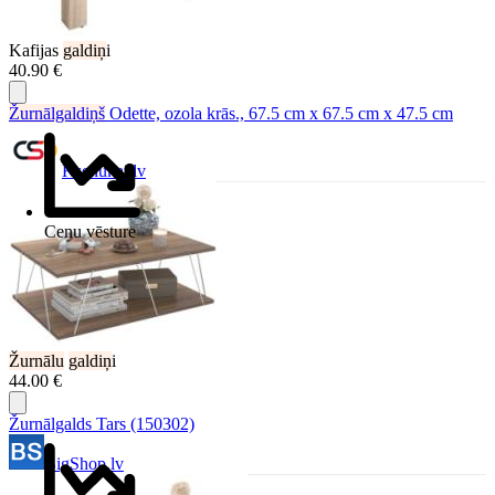
Kafijas
galdiņ
i
40.90 €
Žurnālgaldiņš
Odette, ozola krās., 67.5 cm x 67.5 cm x 47.5 cm
Ksenukai.lv
Cenu vēsture
Žurnālu
galdiņ
i
44.00 €
Žurnālgalds Tars (150302)
BigShop.lv