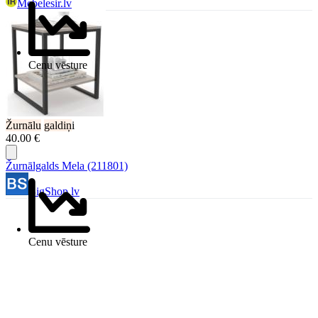
Mebelesir.lv
Cenu vēsture
Žurnālu
galdiņ
i
40.00 €
Žurnālgalds Mela (211801)
BigShop.lv
Cenu vēsture