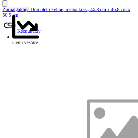
Žurnālgaldiņš
Domoletti Feline, melna krās., 46.8 cm x 46.8 cm x
50.5 cm
Ksenukai.lv
Cenu vēsture