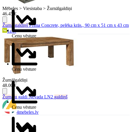
Mēbeles > Viesistaba > Žurnālgaldiņi
46.45 €
Žurnālgaldiņš
Prima Concrete, pelēka krās., 90 cm x 51 cm x 43 cm
1a.lv
Cenu vēsture
Cenu vēsture
Žurnālgaldiņi
48.00 €
Žurnālu
galdi Nevada LN2
galdiņš
Cenu vēsture
4mebeles.lv