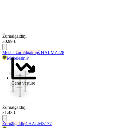
Žurnālgaldiņi
30.99 €
Metāla
žurnālgaldiņš
HALMZ228
Mebelesir.lv
Cenu vēsture
Žurnālgaldiņi
31.48 €
Žurnālgaldiņš
HALMZ137