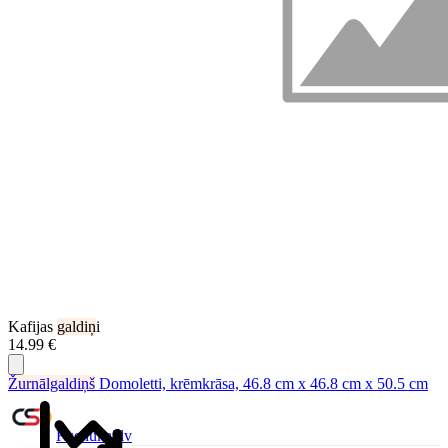
Kafijas
galdiņ
i
14.99 €
Žurnālgaldiņš
Domoletti, krēmkrāsa, 46.8 cm x 46.8 cm x 50.5 cm
Ksenukai.lv