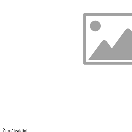
Žurnālgaldiņi