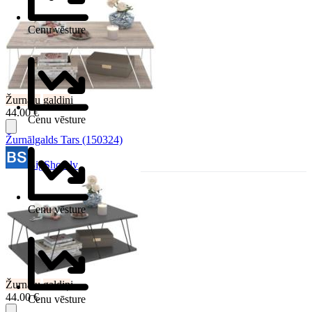
Cenu vēsture
Žurnālu
galdiņ
i
44.00 €
Cenu vēsture
Žurnālgalds Tars (150324)
BigShop.lv
Cenu vēsture
Žurnālu
galdiņ
i
44.00 €
Cenu vēsture