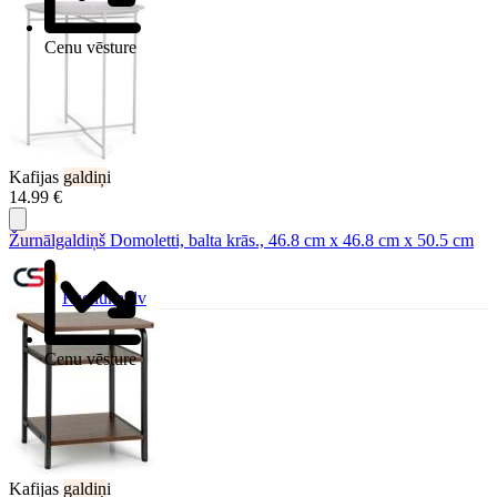
Cenu vēsture
Kafijas
galdiņ
i
14.99 €
Žurnālgaldiņš
Domoletti, balta krās., 46.8 cm x 46.8 cm x 50.5 cm
Ksenukai.lv
Cenu vēsture
Kafijas
galdiņ
i