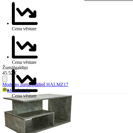
Cenu vēsture
Cenu vēsture
Žurnālgaldiņi
45.52 €
Moderns
žurnālgaldiņš
HALMZ17
Mebelesir.lv
Cenu vēsture