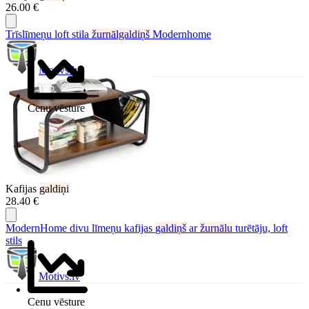
26.00 €
Trīslīmeņu loft stila
žurnālgaldiņš
Modernhome
Motivs.lv
Cenu vēsture
Kafijas
galdiņ
i
28.40 €
ModernHome divu līmeņu kafijas
galdiņš
ar
žurnālu
turētāju, loft
stils
Motivs.lv
Cenu vēsture