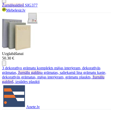
Žurnālgaldiņš
SIG377
Mebelesir.lv
Uzglabāšanai
50.30 €
3 dekoratīvo grāmatu komplekts mājas interjeram, dekoratīvās
grāmatas,
žurnālu
galdiņ
a grāmatas, saliekamā lina grāmatu kaste,
dekoratīvās grāmatas, mājas interjeram, grāmatu plaukts,
žurnālu
galdiņš
, izstādes plaukti
Anete.lv