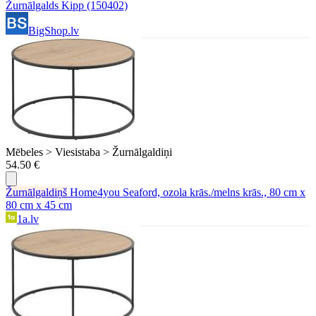
Žurnālgalds Kipp (150402)
BigShop.lv
Mēbeles > Viesistaba > Žurnālgaldiņi
54.50 €
Žurnālgaldiņš
Home4you Seaford, ozola krās./melns krās., 80 cm x
80 cm x 45 cm
1a.lv