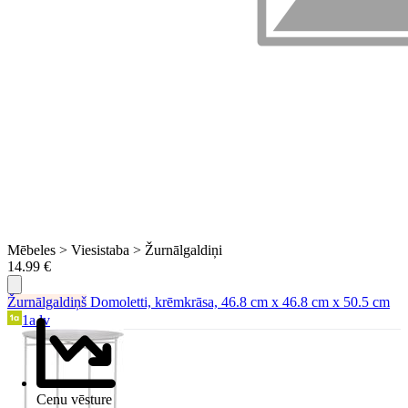
Mēbeles > Viesistaba > Žurnālgaldiņi
14.99 €
Žurnālgaldiņš
Domoletti, krēmkrāsa, 46.8 cm x 46.8 cm x 50.5 cm
1a.lv
Cenu vēsture