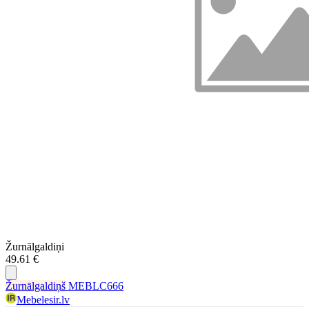
Žurnālgaldiņi
49.61 €
Žurnālgaldiņš
MEBLC666
Mebelesir.lv