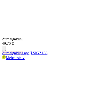
Žurnālgaldiņi
49.70 €
Žurnālgaldiņš
apaļš SIGZ188
Mebelesir.lv