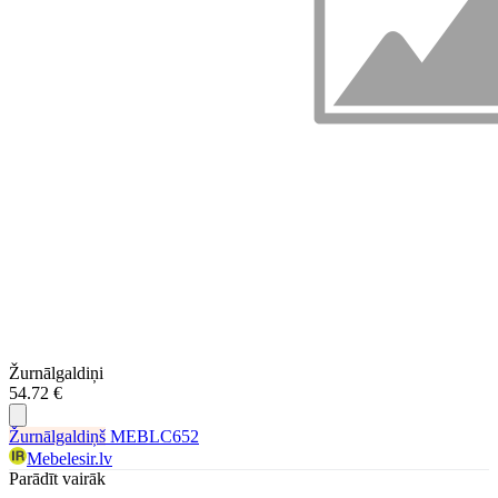
Žurnālgaldiņi
54.72 €
Žurnālgaldiņš
MEBLC652
Mebelesir.lv
Parādīt vairāk