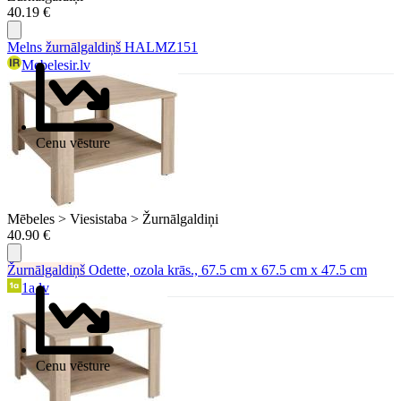
40.19 €
Melns
žurnālgaldiņš
HALMZ151
Mebelesir.lv
Cenu vēsture
Mēbeles > Viesistaba > Žurnālgaldiņi
40.90 €
Žurnālgaldiņš
Odette, ozola krās., 67.5 cm x 67.5 cm x 47.5 cm
1a.lv
Cenu vēsture