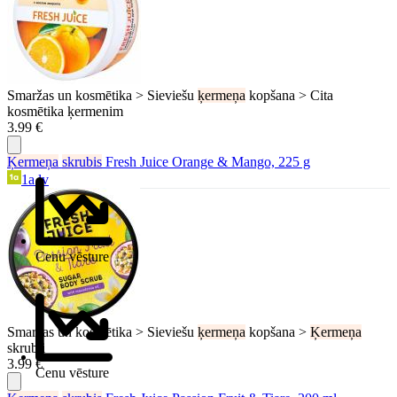
Smaržas un kosmētika > Sieviešu
ķermeņa
kopšana > Cita
kosmētika ķermenim
3.99 €
Ķermeņa
skrubis
Fresh Juice Orange & Mango, 225 g
1a.lv
Cenu vēsture
Smaržas un kosmētika > Sieviešu
ķermeņa
kopšana >
Ķermeņa
skrubji
3.99 €
Cenu vēsture