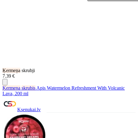
Ķermeņa
skrubji
7.39 €
Ķermeņa
skrubis
Apis Watermelon Refreshment With Volcanic
Lava, 200 ml
Ksenukai.lv