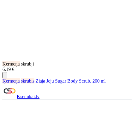
Ķermeņa
skrubji
6.19 €
Ķermeņa
skrubis
Ziaja Jeju Sugar Body Scrub, 200 ml
Ksenukai.lv