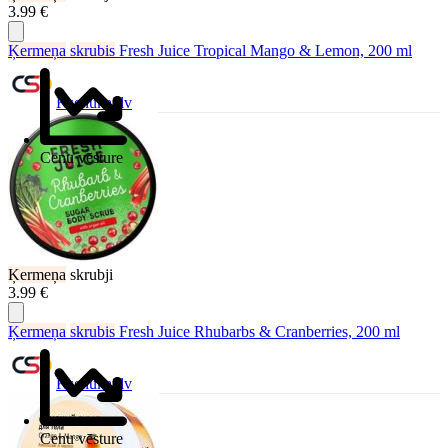
3.99 €
Ķermeņa
skrubis
Fresh Juice Tropical Mango & Lemon, 200 ml
Ksenukai.lv
Cenu vēsture
Ķermeņa
skrubji
3.99 €
Ķermeņa
skrubis
Fresh Juice Rhubarbs & Cranberries, 200 ml
Ksenukai.lv
Cenu vēsture