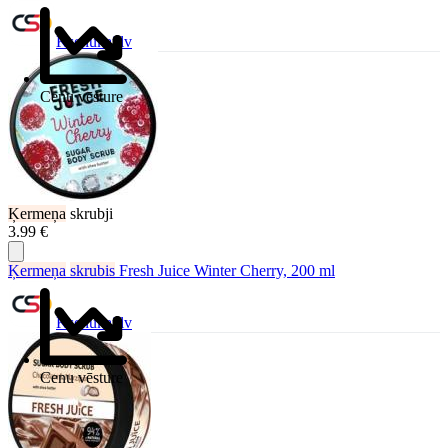
Ksenukai.lv
Cenu vēsture
Ķermeņa
skrubji
3.99 €
Ķermeņa
skrubis
Fresh Juice Winter Cherry, 200 ml
Ksenukai.lv
Cenu vēsture