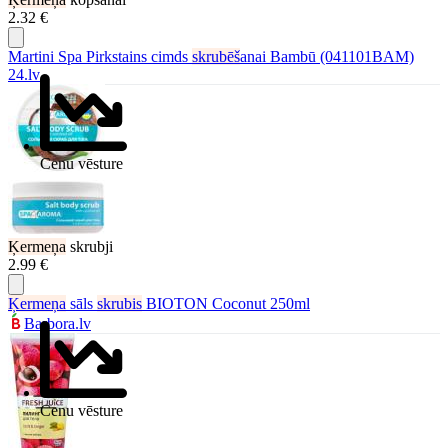
2.32 €
Martini Spa Pirkstains cimds
skrubēš
anai Bambū (041101BAM)
24.lv
Cenu vēsture
Ķermeņa
skrubji
2.99 €
Ķermeņa
sāls
skrubis
BIOTON Coconut 250ml
Barbora.lv
Cenu vēsture