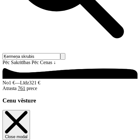
Pēc Sakritības
Pēc Cenas
↓
No
1 €
—
Līdz
321 €
Atrasta
761
prece
Cenu vēsture
Close modal