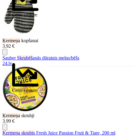
Cenu vēsture
Ķermeņa
kopšanai
3.92 €
Sauber
Skrubēš
anās dūrainis melns/bēšs
24.lv
Cenu vēsture
Ķermeņa
skrubji
3.99 €
Ķermeņa
skrubis
Fresh Juice Passion Fruit & Tiare, 200 ml