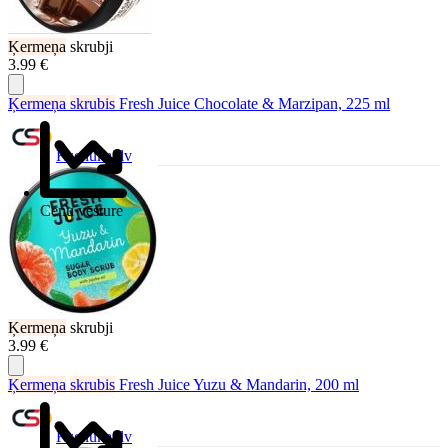
Ķermeņa
skrubji
3.99 €
Ķermeņa
skrubis
Fresh Juice Chocolate & Мarzipan, 225 ml
Ksenukai.lv
Cenu vēsture
Ķermeņa
skrubji
3.99 €
Ķermeņa
skrubis
Fresh Juice Yuzu & Mandarin, 200 ml
Ksenukai.lv