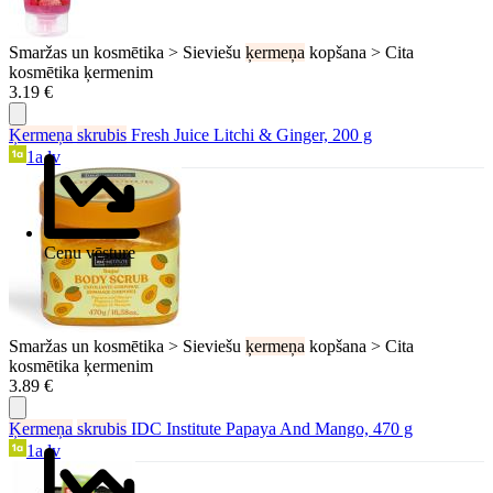
Smaržas un kosmētika > Sieviešu
ķermeņa
kopšana > Cita
kosmētika ķermenim
3.19 €
Ķermeņa
skrubis
Fresh Juice Litchi & Ginger, 200 g
1a.lv
Cenu vēsture
Smaržas un kosmētika > Sieviešu
ķermeņa
kopšana > Cita
kosmētika ķermenim
3.89 €
Ķermeņa
skrubis
IDC Institute Papaya And Mango, 470 g
1a.lv