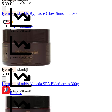
Cenu vēsture
5.39 €
Ķermeņa
skrubis
Byphasse Glow Sunshine, 300 ml
Ksenukai.lv
Cenu vēsture
Cenu vēsture
Ķermeņa
skrubji
5.99 €
Ķermeņa
skrubis
Almeda SPA Elderberries 300g
Cenu vēsture
Rimi.lv