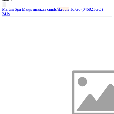
Martini Spa Maigs masāžas cimds/
skrubis
To.Go (04682TGO)
24.lv