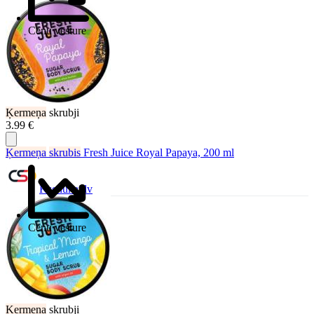
Cenu vēsture
Ķermeņa
skrubji
3.99 €
Ķermeņa
skrubis
Fresh Juice Royal Papaya, 200 ml
Ksenukai.lv
Cenu vēsture
Ķermeņa
skrubji