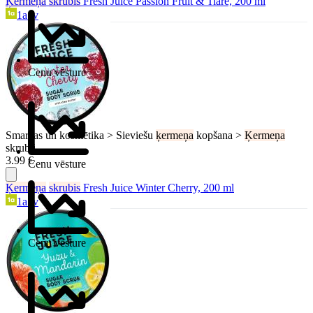
Ķermeņa
skrubis
Fresh Juice Passion Fruit & Tiare, 200 ml
1a.lv
Cenu vēsture
Smaržas un kosmētika > Sieviešu
ķermeņa
kopšana >
Ķermeņa
skrubji
3.99 €
Cenu vēsture
Ķermeņa
skrubis
Fresh Juice Winter Cherry, 200 ml
1a.lv
Cenu vēsture