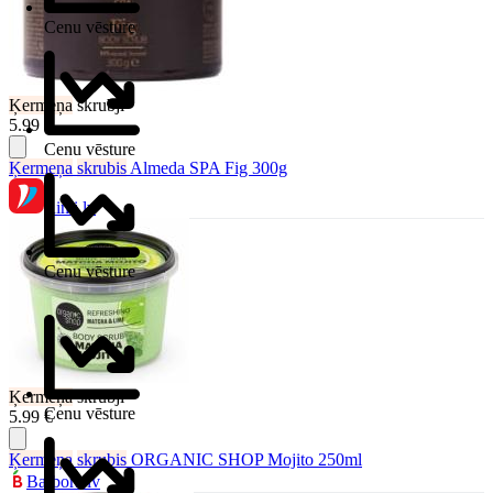
Cenu vēsture
Ķermeņa
skrubji
5.99 €
Cenu vēsture
Ķermeņa
skrubis
Almeda SPA Fig 300g
Rimi.lv
Cenu vēsture
Ķermeņa
skrubji
Cenu vēsture
5.99 €
Ķermeņa
skrubis
ORGANIC SHOP Mojito 250ml
Barbora.lv