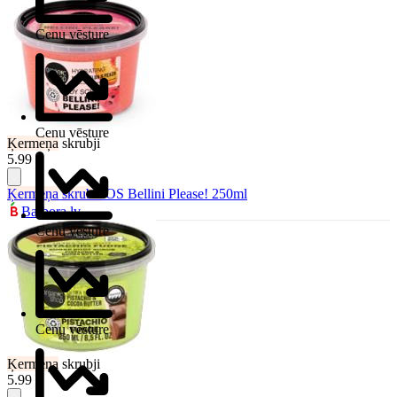
Cenu vēsture
Cenu vēsture
Ķermeņa
skrubji
5.99 €
Ķermeņa
skrubis
OS Bellini Please! 250ml
Barbora.lv
Cenu vēsture
Cenu vēsture
Ķermeņa
skrubji
5.99 €