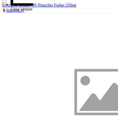
Ķermeņa
skrubis
OS Pistachio Fudge 250ml
Cenu vēsture
Barbora.lv