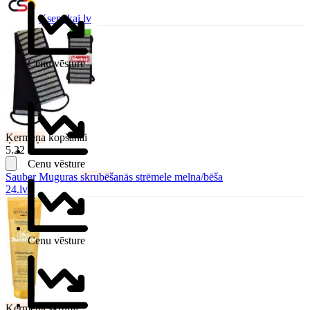
Ksenukai.lv
Cenu vēsture
Ķermeņa
kopšanai
5.22 €
Cenu vēsture
Sauber Muguras
skrubēš
anās strēmele melna/bēša
24.lv
Cenu vēsture
Ķermeņa
skrubji