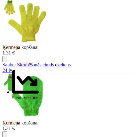
Ķermeņa
kopšanai
1.31 €
Sauber
Skrubēš
anās cimds dzeltens
24.lv
Cenu vēsture
Ķermeņa
kopšanai
1.31 €