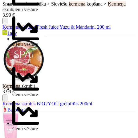
Smaržas un kosmētika > Sieviešu
ķermeņa
kopšana >
Ķermeņa
skrubji
Cenu vēsture
3.99 €
Ķermeņa
skrubis
Fresh Juice Yuzu & Mandarin, 200 ml
1a.lv
Cenu vēsture
Ķermeņa
skrubji
3.99 €
Cenu vēsture
Ķermeņa
skrubis
BIO2YOU greipfrūts 200ml
Barbora.lv
Cenu vēsture