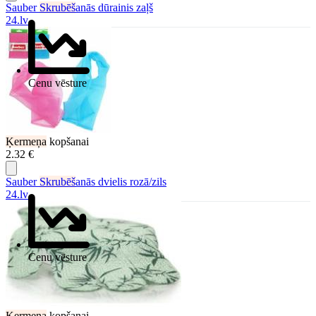
Sauber
Skrubēš
anās dūrainis zaļš
24.lv
Cenu vēsture
Ķermeņa
kopšanai
2.32 €
Sauber
Skrubēš
anās dvielis rozā/zils
24.lv
Cenu vēsture
Ķermeņa
kopšanai