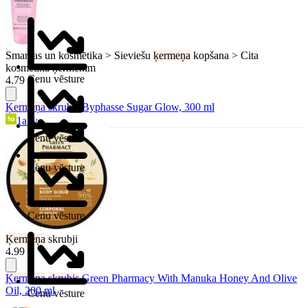
Smaržas un kosmētika > Sieviešu
ķermeņa
kopšana > Cita
kosmētika ķermenim
Cenu vēsture
4.79 €
Ķermeņa
skrubis
Byphasse Sugar Glow, 300 ml
1a.lv
Cenu vēsture
Cenu vēsture
Cenu vēsture
Ķermeņa
skrubji
4.99 €
Ķermeņa
skrubis
Green Pharmacy With Manuka Honey And Olive
Oil, 200 ml
Cenu vēsture