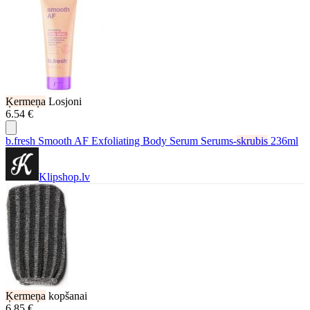
Ķermeņa
Losjoni
6.54 €
b.fresh Smooth AF Exfoliating Body Serum Serums-
skrubis
236ml
Klipshop.lv
Ķermeņa
kopšanai
6.85 €