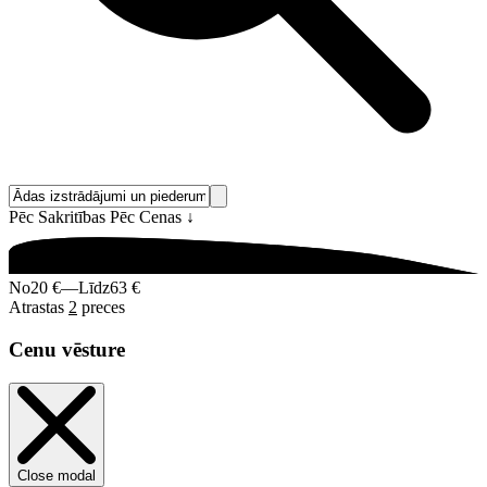
Pēc Sakritības
Pēc Cenas
↓
No
20 €
—
Līdz
63 €
Atrastas
2
preces
Cenu vēsture
Close modal