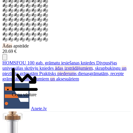
Ādas
apstrāde
20.69 €
HOMSFOU 100 gab. grāmatu iesiešanas kniedes Divpusējas
universālas skrūvju kniedes
ādas
izstrādājumiem
, skrapbukingu
un
piezīmju grāmatām Praktisks
piederum
s dienasgrāmatām, recepte
grāmatām, fotoalbumiem
un
aksesuāriem
Cenu vēsture
Anete.lv