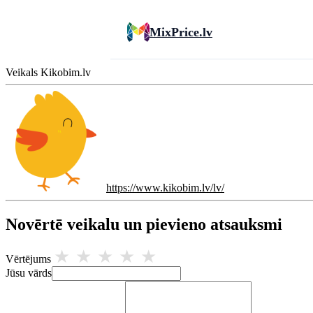
MixPrice.lv
Veikals Kikobim.lv
https://www.kikobim.lv/lv/
Novērtē veikalu un pievieno atsauksmi
★
★
★
★
★
Vērtējums
Jūsu vārds