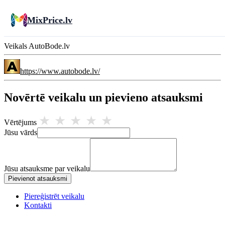
MixPrice.lv
Veikals AutoBode.lv
https://www.autobode.lv/
Novērtē veikalu un pievieno atsauksmi
★
★
★
★
★
Vērtējums
Jūsu vārds
Jūsu atsauksme par veikalu
Pievienot atsauksmi
Piereģistrēt veikalu
Kontakti